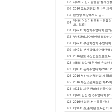
137
제4회 어린이왕중왕 참가신청
136
2016 교보생명컵 꿈나무 체
135
본연맹 회장후보자 공고
제4회 어린이왕중왕수영챌린
134
최...
[135]
133
제42회 회장기수영대회 참가
132
부산광역시수영연맹 회장선거
131
제42회 부산회장기 수영대회
130
제42회 부산광역시수영연맹 회
129
2016년도 수상안전요원교육
128
제6회 광양 백운산배 유소년
127
제88회 동아수영대회(2016 
126
2016 부산소년체전겸 제4
125
2016 부산소년체전겸 제45
124
제11회 제주 한라배 전국수
123
제6회 김천 전국수영대회 (20
122
2016년 임원,선수등록 안내
121
제34회 초,중학년 교육감기