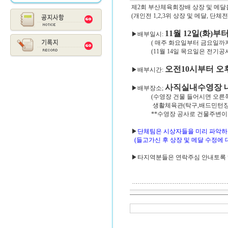
제2회 부산체육회장배 상장 및 메달
(개인전 1,2,3위 상장 및 메달, 단체
11월 12일(화)부터
▶배부일시:
( 매주 화요일부터 금요일까지
(11월 14일 목요일은 전기공
오전10시부터 오
▶배부시간:
사직실내수영장 내
▶배부장소;
(수영장 건물 들어시면 오른쪽
생활체육관(탁구,배드민턴장)
**수영장 공사로 건물주변이 어
▶
단체팀은 시상자들을 미리 파악하
(들고가신 후 상장 및 메달 수정에 
▶타지역분들은 연락주심 안내토록 하겠습니