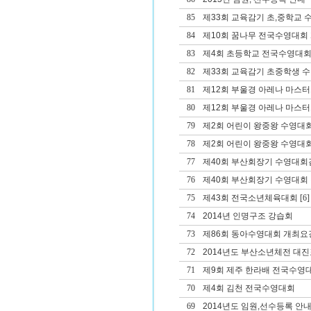
85
제33회 교육감기 초,중학교 
84
제10회 꿈나무 전국수영대회
83
제4회 초등학교 전국수영대회
82
제33회 교육감기 초중학생 
81
제12회 부울경 아레나 마스
80
제12회 부울경 아레나 마스
79
제2회 어린이 왕중왕 수영대회
78
제2회 어린이 왕중왕 수영대회
77
제40회 부산회장기 수영대회겸
76
제40회 부산회장기 수영대회 겸
75
제43회 전국소년체육대회
[6]
74
2014년 인명구조 강습회
73
제86회 동아수영대회 개최요
72
2014년도 부산소년체전 대진
71
제9회 제주 한라배 전국수영
70
제4회 김천 전국수영대회
69
2014년도 임원,선수등록 안