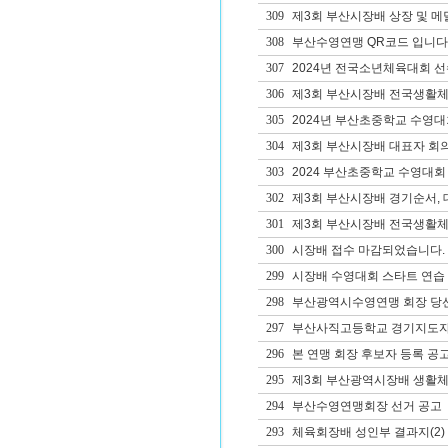
309
제3회 부산시장배 상장 및 메
308
부산수영연맹 QR코드 입니다
307
2024년 전국소년체육대회 선
306
제3회 부산시장배 전국생활체
305
2024년 부산초중학교 수영
304
제3회 부산시장배 대표자 회의
303
2024 부산초중학교 수영대회
302
제3회 부산시장배 경기순서, 
301
제3회 부산시장배 전국생활체
300
시장배 접수 마감되었습니다.
299
시장배 수영대회 스타트 연습 
298
부산광역시수영연맹 회장 당
297
부산사직고등학교 경기지도자(
296
본 연맹 회장 후보자 등록 공
295
제3회 부산광역시장배 생활체
294
부산수영연맹회장 선거 공고
293
체육회장배 성인부 결과지(2)