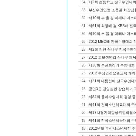
34
제2회 초등학교 전국수영대회
33
부산수영연맹 조동길 회장님
[
32
제10회 부.울.경 아레나 마스
31
제61회 회장배 겸 KBS배 
30
제10회 부.울.경 아레나 마
29
2012 MBC배 전국수영대회 
28
제2회 김천 꿈나무 전국수영
27
2012 교보생명컵 꿈나무 체
26
제38회 부산회장기 수영대회 겸
25
2012 수상안전요원교육 개
24
제31회 대통령배 전국수영대
23
공인3급 경영심판 강습회 개
22
제84회 동아수영대회 경영 종
21
제41회 전국소년체육대회 주
20
제17차경기력향상위원회겸
19
제41회 전국소년체육대회 
18
2012년도 부산시소년체전 