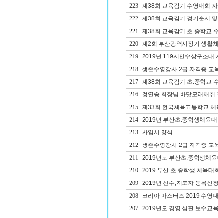
223
제38회 교육감기 수영대회 
222
제38회 교육감기 경기순서 및
221
제38회 교육감기 초.중학교 
220
제2회 부산광역시장기 생활체
219
2019년 119시민수상구조대
218
생존수영강사 2급 자격증 교
217
제38회 교육감기 초.중학교 
216
정연송 회장님 바닷모래채취 
215
제33회 전국체육고등학교 체
214
2019년 부산초.중학생체육
213
사임서 양식
212
생존수영강사 2급 자격증 교
211
2019년도 부산초.중학생체
210
2019 부산 초.중학생 체육대
209
2019년 선수,지도자 등록신청
208
코리아 마스터즈 2019 수영
207
2019년도 경영 심판 보수교육