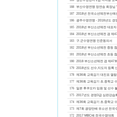
189
생존수영강사 2급 자격증 교
188
부산수영연맹 정연송 회장님 '
187
2018년 전국소년체전부산예
186
광주수영연맹 - 2018년도 경영1
185
2018년 부산소년체전 대표자
184
2018년 부산소년체전 겸 제
183
구.군수영연맹 인준동의서
182
2018년 부산소년체전 중등 
181
2018년 부산소년체전 초등 
180
2018 부산소년체전 겸 제4
179
2018년도 선수,지도자 등록 
178
제36회 교육감기 대진표 열람
177
제36회 교육감기 초.중학교 
176
일본 후쿠오카 임원 및 선수 
175
2017년도 경영3급 심판강습
174
제36회 교육감기 초.중학교 
173
제7회 광양만배 유소년 전국
172
2017 MBC배 전국수영대회