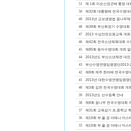
51
제 1회 이순신장군배 통영 대
50
제32회 대통령배 전국수영대
49
2013년 교보생명컵 꿈나무
48
제39회 부산회장기 수영대회 겸
47
2013 수상안전요원교육 개
46
제42회 전국소년체육대회 
45
제85회 동아수영대회 개최 
44
2013년도 부산소년체전 대진
43
부산수영연맹임원명단2013-2
42
제8회 제주 한라배 전국수영
41
2013년 대한수영연맹임원명
40
제3회 김천 전국수영대회 개
39
2013년도 선수등록 안내
38
제8회 꿈나무 전국수영대회 
37
제31회 교육감기 초,중학교
36
제10회 부.울.경 아레나 마
35
제10회 부.울.경 아레나 마