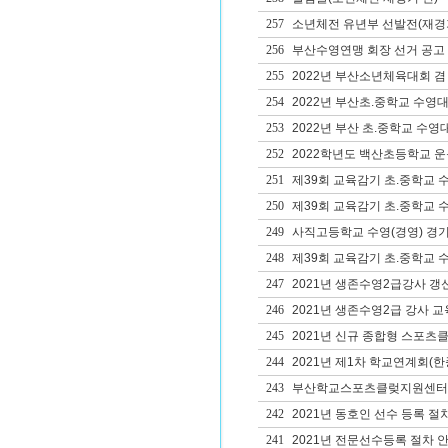
257
소년체전 유년부 선발전(재경
256
부산수영연맹 회장 선거 공고
255
2022년 부산소년체육대회 겸
254
2022년 부산초.중학교 수영
253
2022년 부산 초.중학교 수영
252
2022학년도 백산초등학교 
251
제39회 교육감기 초.중학교 
250
제39회 교육감기 초.중학교 
249
사직고등학교 수영(경영) 경
248
제39회 교육감기 초.중학교 
247
2021년 생존수영2급강사 갱
246
2021년 생존수영2급 강사 교
245
2021년 신규 종합형 스포츠
244
2021년 제1차 학교연계회(
243
부산학교스포츠클렂지원센터 
242
2021년 동호인 선수 등록 절
241
2021년 전문선수등록 절차 