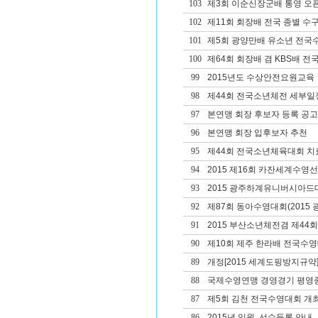
103
제3회 이순신장군배 통영 오픈 W
102
제11회 회장배 전국 종별 
101
제5회 광양만배 유소년 전국
100
제64회 회장배 겸 KBS배 
99
2015년도 수상안전요원교육
98
제44회 전국소년체전 세부일
97
본연맹 회장 후보자 등록 공고
96
본연맹 회장 입후보자 추천
95
제44회 전국소년체육대회 치료
94
2015 제16회 카잔세계수
93
2015 광주하계유니버시아드대
92
제87회 동아수영대회(2015 광
91
2015 부산소년체전겸 제4
90
제10회 제주 한라배 전국수
89
개정[2015 세계도핑방지규약]
88
국제수영연맹 경영경기 평영종
87
제5회 김천 전국수영대회 개
86
2015년 임원, 선수등록 안내