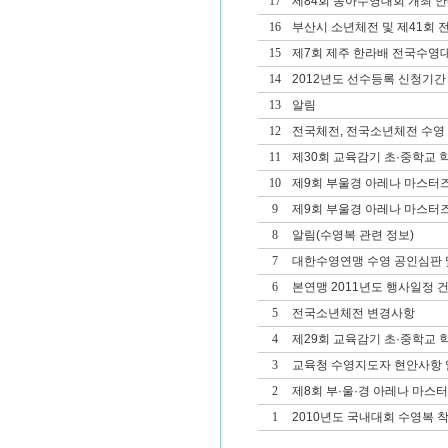
17
제84회 동아수영대회 개최 
16
부산시 소년체전 및 제41회
15
제7회 제주 한라배 전국수영
14
2012년도 선수등록 신청기간
13
알림
12
전국체전, 전국소년체전 수영
11
제30회 교육감기 초·중학교
10
제9회 부울경 아레나 마스터
9
제9회 부울경 아레나 마스터
8
알림(수영복 관련 정보)
7
대한수영연맹 수영 공인심판 및
6
본연맹 2011년도 행사일정 
5
전국소년체전 변경사항
4
제29회 교육감기 초·중학교
3
교육청 수영지도자 현안사항 
2
제8회 부·울·경 아레나 마스
1
2010년도 국내대회 수영복 