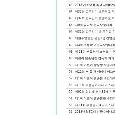
68
2013 기초종목 육성 사업(수영
67
제32회 교육감기 초중학교 
66
제32회 교육감기 초중학교 
65
제9회 꿈나무 전국수영대회
64
제32회 교육감기 초,중학교
63
대한수영연맹 공인3급 경영심
62
제3회 초등학교 전국수영대
61
제 11회 부울경 마스터즈 수
60
어린이 왕중왕전 감독자 회의
59
제1회 어린이 왕중왕 수영대
58
제11회 부.울.경 아레나 마
57
제1회 어린이 왕중왕 수영대회
56
제11회 부울경아레나 마스터
55
제62회 회장배 겸 KBS배 
54
제1회 어린이 왕중왕전 수영
53
제 11회 부울경아레나마스터
52
2013년 MBC배 전국수영대회