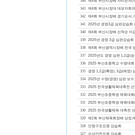
344
제4회 부산시장배 자리순서(수
343
제4회 부산시장대 대표자회의자
342
제4회 부산시장배 경기순서, 대
341
2025년 경영3급 심판강습회 
340
제4회 부산시장배 선착순 마감
339
2025년 경영 3급 심판강습회
338
제4회 부산광역시장배 전국 
337
2025년도 경영 심판 1,2급(
336
2025 부산초중학교 수영대회
335
경영 1,2급(확정), 3급(예정
334
2025년 수영(경영) 심판 보
333
2025 전국생활체육대축전 
332
2025 부산초중학생 체육대회
331
2025 부산초중학생 체육대회
330
2025 전국생활체육 대축전 
329
제2회 부산체육회장배 상장,
328
인명구조요원 강습회
327
수상안전요원 강습회