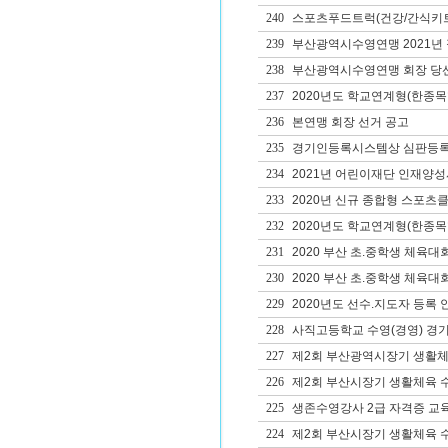
240
스포츠푸드트럭(건강/간식키트
239
부산광역시수영연맹 2021년
238
부산광역시수영연맹 회장 당
237
2020년도 학교연계형(한종목
236
본연맹 회장 선거 공고
235
경기인등록시스템상 심판등록
234
2021년 어린이재단 인재양성사
233
2020년 신규 종합형 스포츠클
232
2020년도 학교연계형(한종목
231
2020 부산 초.중학생 체육대
230
2020 부산 초.중학생 체육대
229
2020년도 선수.지도자 등록 
228
사직고등학교 수영(경영) 경
227
제2회 부산광역시장기 생활체
226
제2회 부산시장기 생활체육 
225
생존수영강사 2급 자격증 교
224
제2회 부산시장기 생활체육 