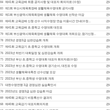
284
제41회 교육감배 최종 공지사항 및 대표자 회의자료 (수정)
관
283
제1회 부산시체육회장배 생활체육수영대회 공지사항
관
282
제1회 부산광역시체육회장배 생활체육 수영대회 선착순 마감
관
281
제41회 교육감배 신청 선수 사직수영장 연습 이용시간 안내(수정...
관
280
제41회 교육감배 초.중학교 수영대회 대진표
관
279
제1회 부산광역시체육회장배 생활체육 수영대회 개최요강, 참가신청...
관
278
2023년 경영3급 심판강습회 개최
관
277
제41회 교육감기 초.중학교 수영대회 개최
관
276
2023년 하반기 대회일정 및 심판강습회 개최
관
275
2023년 부산 초.중학교 수영대회 대표자 회의자료(수정)
관
274
2023년 부산 초.중학교 수영대회 경기순서, 대진표 수정
관
273
2023년 생활체육대축전 선수선발 요강
관
272
2023년 부산 초.중학생 수영대회 개최
관
271
대한수영연맹 3급 경영심판 실습확인서
관
270
2022년도 경영3급 심판 강습회 마감
관
269
제40회 교육감기 비등록선수 결과지
관
268
제40회 교육감기 대표자회의자료
관