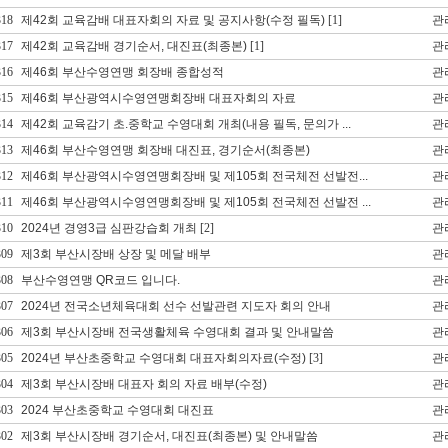
318
제42회 교육감배 대표자회의 자료 및 공지사항(수정 필독)
[1]
관
317
제42회 교육감배 경기순서, 대진표(최종본)
[1]
관
316
제46회 부산수영연맹 회장배 종합성적
관
315
제46회 부산광역시수영연맹회장배 대표자회의 자료
관
314
제42회 교육감기 초.중학교 수영대회 개최(내용 필독, 문의가 ...
관
313
제46회 부산수영연맹 회장배 대진표, 경기순서(최종본)
관
312
제46회 부산광역시수영연맹회장배 및 제105회 전국체전 선발전...
관
311
제46회 부산광역시수영연맹회장배 및 제105회 전국체전 선발전 ...
관
310
2024년 경영3급 심판강습회 개최
[2]
관
309
제3회 부산시장배 상장 및 메달 배부
관
308
부산수영연맹 QR코드 입니다.
관
307
2024년 전국소년체육대회 선수 선발관련 지도자 회의 안내
관
306
제3회 부산시장배 전국생활체육 수영대회 결과 및 안내말씀
관
305
2024년 부산초중학교 수영대회 대표자회의자료(수정)
[3]
관
304
제3회 부산시장배 대표자 회의 자료 배부(수정)
관
303
2024 부산초중학교 수영대회 대진표
관
302
제3회 부산시장배 경기순서, 대진표(최종본) 및 안내말씀
관