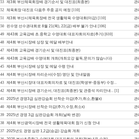
353
제3회 부산체육회장배 경기순서 및 대진표(최종본)
관
352
체육회장 대진표 다음주 주중 공지 예정
[110]
관
351
제3회 부산시체육회장배 전국 생활체육 수영대회(마감)
[110]
관
350
핀수영 선수권대회로 8월 21(목), 22(금) 배부 불가 안내
[106]
관
349
제43회 교육감배 초.중학교 수영대회 대표자회의자료(추가)
[610]
관
348
제4회 부산시장배 상장 및 메달 배부안내
관
347
제43회 교육감배 경기순서 및 대진표(최종본)
관
346
제43회 교육감배 수영대회 개최(개최요강 필독,문의가 많습니다)
관
345
제4회 부산시장배 상장 및 메달 수령 안내
관
344
제4회 부산시장배 자리순서(수정) 명단 및 안내말씀
관
343
제4회 부산시장대 대표자회의자료 및 대진표(학생부-중등부) 수정...
관
342
제4회 부산시장배 경기순서, 대진표(최종본) 및 관중석 자리안내...
[1]
관
341
2025년 경영3급 심판강습회 선착순 마감(추가,취소,환불x)
관
340
제4회 부산시장배 선착순 마감(추가,수정,취소x)
관
339
2025년 경영 3급 심판강습회 개최(날짜 변경)
관
338
제4회 부산광역시장배 전국 생활체육대회 참가 신청 안내
관
337
2025년도 경영 심판 1,2급(승급) 강습회 개최
관