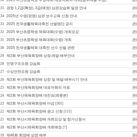
336
2025 부산초중학교 수영대회 대표자회의 개최(첨부내용 수정)
관
335
경영 1,2급(확정), 3급(예정) 심판강습회 일정 안내
관
334
2025년 수영(경영) 심판 보수교육 신청 안내
관
333
2025 전국생활체육대축전 선발명단 공지
관
332
2025 부산초중학생 체육대회(수영) 개최요강
관
331
2025 부산초중학생 체육대회(수영) 개최
관
330
2025 전국생활체육 대축전 선수 선발 관련
관
329
제2회 부산체육회장배 상장,메달 배부안내
관
328
인명구조요원 강습회
관
327
수상안전요원 강습회
관
326
제2회 부산체육회장배 상장 및 메달 배부시기 안내
관
325
제2회 부산체육회장배 대표자회의 자료
관
324
제2회 부산체육회장배 대진표(최종본)
관
323
제2회 부산시체육회장배 마감
[301]
관
322
제2회 부산시체육회장배 광고 신청
[111]
관
321
제2회 부산시체육회장배 개최요강 및 참가신청서
관
320
제2회 부산시체육회장배 개최예정
[7]
관
319
제46회 회장배 상장 배부
관