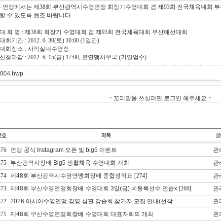
 연맹에서는 제38회 부산광역시수영연맹 회장기수영대회 겸 제93회 전국체육대회 
할 수 있도록 협조 바랍니다.
. 대 회 명 : 제38회 회장기 수영대회 겸 제93회 전국체육대회 부산예선대회
 대회기간 : 2012. 6. 30(토) 10:00 (1일간)
. 대회장소 : 사직실내수영장
. 신청마감 : 2012. 6. 15(금) 17:00, 본연맹사무국 (기일엄수)
 004.hwp
:: 꼬리말을 쓰실려면 로그인 해주세요 ::
376
연맹 공식 Instagram 오픈 및 big5 이벤트
관
375
부산광역시장배 Big5 생활체육 수영대회 개최
관
374
제48회 부산광역시수영연맹회장배 종합성적표
[274]
관
373
제48회 부산수영연맹회장배 수영대회 3일(금) 비등록선수 연습x
[266]
관
372
2026 아시아수영연맹 경영 심판 강습회 참가자 모집 안내(선착...
관
371
제48회 부산수영연맹회장배 수영대회 대표자회의 개최
관