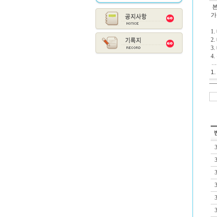
본
가
1
2.
3
4
1.