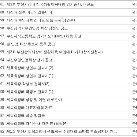
301
제3회 부산시장배 전국생활체육대회 경기순서, 대진표
관
300
시장배 접수 마감되었습니다.
관
299
시장배 수영대회 스타트 연습 공지(성인부)
관
298
부산광역시수영연맹 회장 당선인 공고
관
297
부산사직고등학교 경기지도자(수영) 채용 공고
관
296
본 연맹 회장 후보자 등록 공고
관
295
제3회 부산광역시장배 생활체육 수영대회 개최(참가신청서)
관
294
부산수영연맹회장 선거 공고
관
293
체육회장배 성인부 결과지(2)
관
292
체육회장배 성인부 결과지(1)
관
291
체육회장 학생부 결과지(2)
관
290
체육회장배 학생부 결과지(1)
관
289
체육회장배 상장 및 메달 배부 안내
관
288
체육회장배 대표자회의 자료
관
287
체육회장배 최종 알림글
관
286
체육회장배 경기순서, 대진표 (최종본)
관
285
제1회 부산시체육회장배 생활체육 수영대회 스타트 연습공지(시간 ...
관