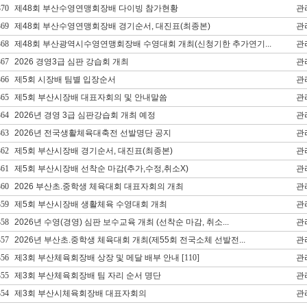
370
제48회 부산수영연맹회장배 다이빙 참가현황
관
369
제48회 부산수영연맹회장배 경기순서, 대진표(최종본)
관
368
제48회 부산광역시수영연맹회장배 수영대회 개최(신청기한 추가연기...
관
367
2026 경영3급 심판 강습회 개최
관
366
제5회 시장배 팀별 입장순서
관
365
제5회 부산시장배 대표자회의 및 안내말씀
관
364
2026년 경영 3급 심판강습회 개최 예정
관
363
2026년 전국생활체육대축전 선발명단 공지
관
362
제5회 부산시장배 경기순서, 대진표(최종본)
관
361
제5회 부산시장배 선착순 마감(추가,수정,취소X)
관
360
2026 부산초.중학생 체육대회 대표자회의 개최
관
359
제5회 부산시장배 생활체육 수영대회 개최
관
358
2026년 수영(경영) 심판 보수교육 개최 (선착순 마감, 취소...
관
357
2026년 부산초.중학생 체육대회 개최(제55회 전국소체 선발전...
관
356
제3회 부산체육회장배 상장 및 메달 배부 안내
[110]
관
355
제3회 부산체육회장배 팀 자리 순서 명단
관
354
제3회 부산시체육회장배 대표자회의
관