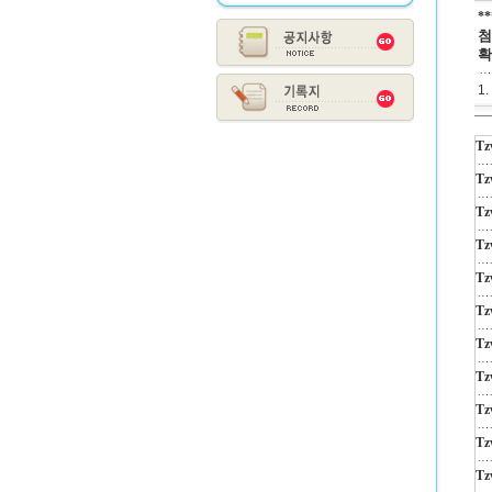
*
첨
확
1
Tz
Tz
Tz
Tz
Tz
Tz
Tz
Tz
Tz
Tz
Tz