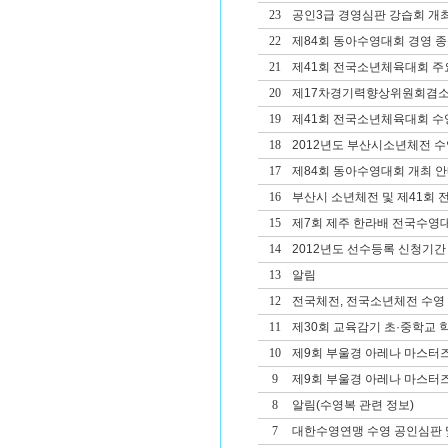
23
공인3급 경영심판 강습회 개
22
제84회 동아수영대회 경영 종
21
제41회 전국소년체육대회 주
20
제17차경기력향상위원회겸
19
제41회 전국소년체육대회 
18
2012년도 부산시소년체전 
17
제84회 동아수영대회 개최 
16
부산시 소년체전 및 제41회
15
제7회 제주 한라배 전국수영
14
2012년도 선수등록 신청기간
13
알림
12
전국체전, 전국소년체전 수영
11
제30회 교육감기 초·중학교
10
제9회 부울경 아레나 마스터
9
제9회 부울경 아레나 마스터
8
알림(수영복 관련 정보)
7
대한수영연맹 수영 공인심판 및