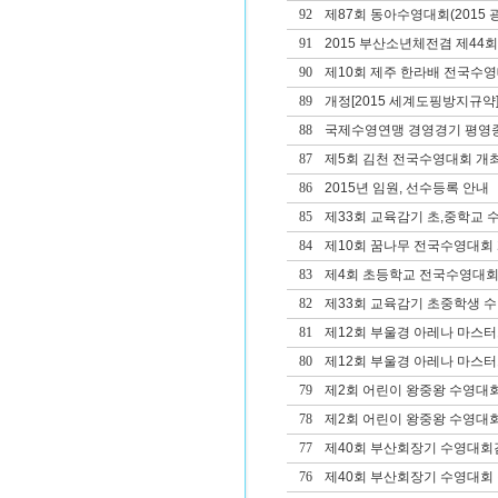
92
제87회 동아수영대회(2015 광
91
2015 부산소년체전겸 제4
90
제10회 제주 한라배 전국수
89
개정[2015 세계도핑방지규약]
88
국제수영연맹 경영경기 평영종
87
제5회 김천 전국수영대회 개
86
2015년 임원, 선수등록 안내
85
제33회 교육감기 초,중학교 
84
제10회 꿈나무 전국수영대회
83
제4회 초등학교 전국수영대회
82
제33회 교육감기 초중학생 
81
제12회 부울경 아레나 마스
80
제12회 부울경 아레나 마스
79
제2회 어린이 왕중왕 수영대회
78
제2회 어린이 왕중왕 수영대회
77
제40회 부산회장기 수영대회겸
76
제40회 부산회장기 수영대회 겸