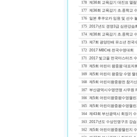
178
제36회 교육감기 대진표 열람
177
제36회 교육감기 초.중학교 
176
일본 후쿠오카 임원 및 선수 
175
2017년도 경영3급 심판강습
174
제36회 교육감기 초.중학교 
173
제7회 광양만배 유소년 전국
172
2017 MBC배 전국수영대회
171
2017 빛고을 전국마스터즈 
170
제5회 어린이 왕중왕 대표자
169
제5회 어린이 왕중앙 수영 챌
168
제5회 어린이왕중왕전 참가
167
부산광역시수영연맹 사무원 
166
제5회 어린이왕중왕수영챌린
165
제5회 어린이왕중왕수영챌린
164
제43회 부산광역시 회장기 
163
2017년도 수상인명구조 강습
162
제5회 어린이왕중왕챌린지 