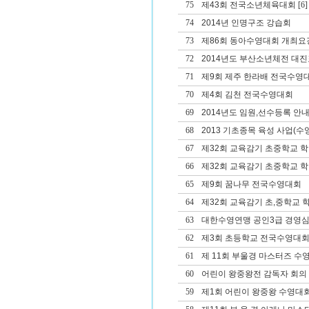
75
제43회 전국소년체육대회
[6]
74
2014년 인명구조 강습회
73
제86회 동아수영대회 개최요
72
2014년도 부산소년체전 대진
71
제9회 제주 한라배 전국수영
70
제4회 김천 전국수영대회
69
2014년도 임원,선수등록 안
68
2013 기초종목 육성 사업(수영
67
제32회 교육감기 초중학교 
66
제32회 교육감기 초중학교 
65
제9회 꿈나무 전국수영대회
64
제32회 교육감기 초,중학교
63
대한수영연맹 공인3급 경영심
62
제3회 초등학교 전국수영대
61
제 11회 부울경 마스터즈 수
60
어린이 왕중왕전 감독자 회의
59
제1회 어린이 왕중왕 수영대