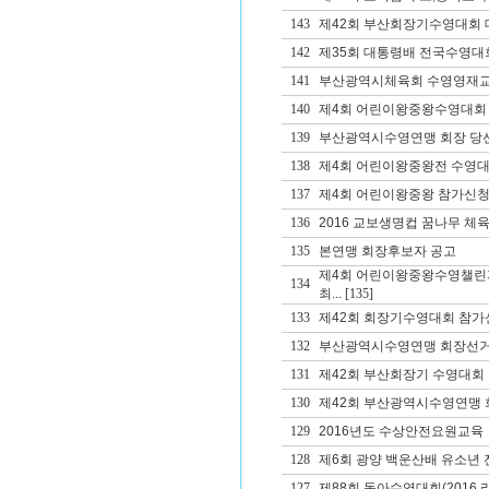
143
제42회 부산회장기수영대회 대
142
제35회 대통령배 전국수영대
141
부산광역시체육회 수영영재교
140
제4회 어린이왕중왕수영대회
139
부산광역시수영연맹 회장 당
138
제4회 어린이왕중왕전 수영대
137
제4회 어린이왕중왕 참가신청
136
2016 교보생명컵 꿈나무 체
135
본연맹 회장후보자 공고
제4회 어린이왕중왕수영챌린
134
최...
[135]
133
제42회 회장기수영대회 참가
132
부산광역시수영연맹 회장선거
131
제42회 부산회장기 수영대회
130
제42회 부산광역시수영연맹 회
129
2016년도 수상안전요원교육
128
제6회 광양 백운산배 유소년
127
제88회 동아수영대회(2016 