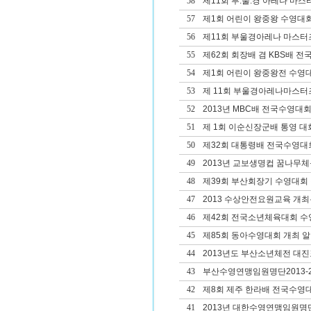
58
제11회 부.울.경 아레나 마
57
제1회 어린이 왕중왕 수영대회
56
제11회 부울경아레나 마스터
55
제62회 회장배 겸 KBS배 
54
제1회 어린이 왕중왕전 수영
53
제 11회 부울경아레나마스터
52
2013년 MBC배 전국수영대회
51
제 1회 이순신장군배 통영 대
50
제32회 대통령배 전국수영대
49
2013년 교보생명컵 꿈나무
48
제39회 부산회장기 수영대회 겸
47
2013 수상안전요원교육 개
46
제42회 전국소년체육대회 
45
제85회 동아수영대회 개최 
44
2013년도 부산소년체전 대진
43
부산수영연맹임원명단2013-2
42
제8회 제주 한라배 전국수영
41
2013년 대한수영연맹임원명