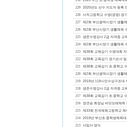
230
2020 부산 초.중학생 체육대
229
2020년도 선수.지도자 등록 
228
사직고등학교 수영(경영) 경
227
제2회 부산광역시장기 생활체
226
제2회 부산시장기 생활체육 
225
생존수영강사 2급 자격증 교
224
제2회 부산시장기 생활체육 
223
제38회 교육감기 수영대회 
222
제38회 교육감기 경기순서 및
221
제38회 교육감기 초.중학교 
220
제2회 부산광역시장기 생활체
219
2019년 119시민수상구조대
218
생존수영강사 2급 자격증 교
217
제38회 교육감기 초.중학교 
216
정연송 회장님 바닷모래채취 
215
제33회 전국체육고등학교 체
214
2019년 부산초.중학생체육
213
사임서 양식