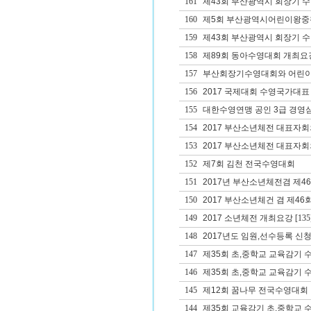
161
제43회 부산광역시 회장기 
160
제5회 부산광역시어린이왕중
159
제43회 부산광역시 회장기 
158
제89회 동아수영대회 개최요
157
부산회장기수영대회와 어린이
156
2017 국제대회 수영국가대표
155
대한수영연맹 공인 3급 경영
154
2017 부산소년체전 대표자
153
2017 부산소년체전 대표자회
152
제7회 김천 전국수영대회
151
2017년 부산소년체전겸 제
150
2017 부산소년체건 겸 제
149
2017 소년체전 개최요강
[135
148
2017년도 임원,선수등록 신청
147
제35회 초,중학교 교육감기 
146
제35회 초,중학교 교육감기
145
제12회 꿈나무 전국수영대회
144
제35회 교육감기 초,중학교