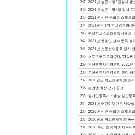
247
2021년 생존수영2급강사 갱
246
2021년 생존수영2급 강사 교
245
2021년 신규 종합형 스포츠
244
2021년 제1차 학교연계회(
243
부산학교스포츠클렂지원센터 
242
2021년 동호인 선수 등록 절
241
2021년 전문선수등록 절차 
240
스포츠푸드트럭(건강/간식키트
239
부산광역시수영연맹 2021년
238
부산광역시수영연맹 회장 당
237
2020년도 학교연계형(한종목
236
본연맹 회장 선거 공고
235
경기인등록시스템상 심판등록
234
2021년 어린이재단 인재양성사
233
2020년 신규 종합형 스포츠클
232
2020년도 학교연계형(한종목
231
2020 부산 초.중학생 체육대