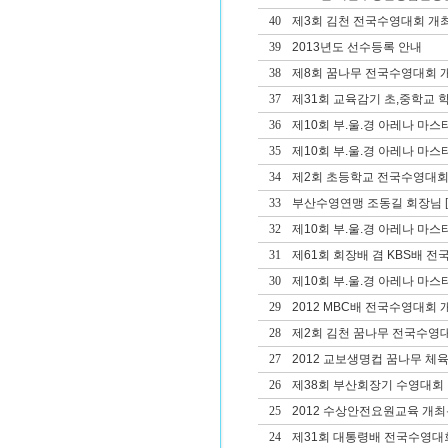
40
제3회 김천 전국수영대회 개
39
2013년도 선수등록 안내
38
제8회 꿈나무 전국수영대회 
37
제31회 교육감기 초,중학교
36
제10회 부.울.경 아레나 마
35
제10회 부.울.경 아레나 마
34
제2회 초등학교 전국수영대회
33
부산수영연맹 조동길 회장님
[
32
제10회 부.울.경 아레나 마스
31
제61회 회장배 겸 KBS배 
30
제10회 부.울.경 아레나 마
29
2012 MBC배 전국수영대회 
28
제2회 김천 꿈나무 전국수영
27
2012 교보생명컵 꿈나무 체
26
제38회 부산회장기 수영대회 겸
25
2012 수상안전요원교육 개
24
제31회 대통령배 전국수영대