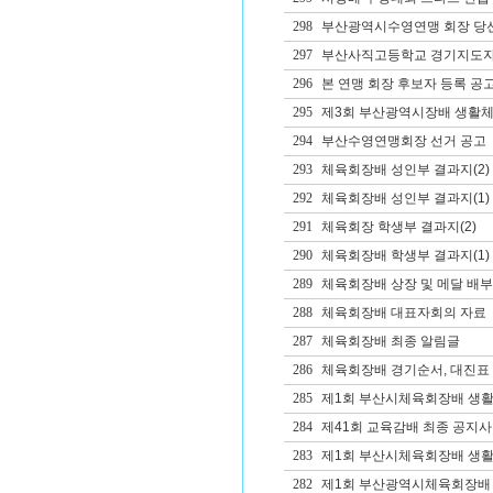
298
부산광역시수영연맹 회장 당
297
부산사직고등학교 경기지도자(
296
본 연맹 회장 후보자 등록 공
295
제3회 부산광역시장배 생활체
294
부산수영연맹회장 선거 공고
293
체육회장배 성인부 결과지(2)
292
체육회장배 성인부 결과지(1)
291
체육회장 학생부 결과지(2)
290
체육회장배 학생부 결과지(1)
289
체육회장배 상장 및 메달 배부
288
체육회장배 대표자회의 자료
287
체육회장배 최종 알림글
286
체육회장배 경기순서, 대진표 
285
제1회 부산시체육회장배 생활체
284
제41회 교육감배 최종 공지사
283
제1회 부산시체육회장배 생
282
제1회 부산광역시체육회장배 