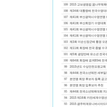
109
2015 교보생명컵 꿈나무체육
108
제34회 대통령배 전국수영대
107
제41회 부산광역시수영연맹 
106
제41회 부산회장기 수영대회
105
제41회 부산광역시수영연맹
104
제41회 부산광역시수영연맹 회
103
제3회 이순신장군배 통영 오픈 W
102
제11회 회장배 전국 종별 
101
제5회 광양만배 유소년 전국
100
제64회 회장배 겸 KBS배 
99
2015년도 수상안전요원교육
98
제44회 전국소년체전 세부일
97
본연맹 회장 후보자 등록 공고
96
본연맹 회장 입후보자 추천
95
제44회 전국소년체육대회 치료
94
2015 제16회 카잔세계수
93
2015 광주하계유니버시아드대