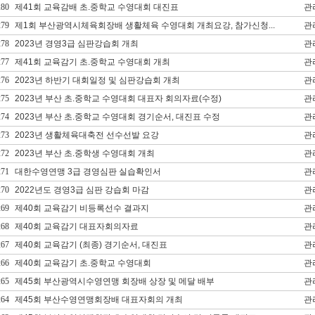
280
제41회 교육감배 초.중학교 수영대회 대진표
관
279
제1회 부산광역시체육회장배 생활체육 수영대회 개최요강, 참가신청...
관
278
2023년 경영3급 심판강습회 개최
관
277
제41회 교육감기 초.중학교 수영대회 개최
관
276
2023년 하반기 대회일정 및 심판강습회 개최
관
275
2023년 부산 초.중학교 수영대회 대표자 회의자료(수정)
관
274
2023년 부산 초.중학교 수영대회 경기순서, 대진표 수정
관
273
2023년 생활체육대축전 선수선발 요강
관
272
2023년 부산 초.중학생 수영대회 개최
관
271
대한수영연맹 3급 경영심판 실습확인서
관
270
2022년도 경영3급 심판 강습회 마감
관
269
제40회 교육감기 비등록선수 결과지
관
268
제40회 교육감기 대표자회의자료
관
267
제40회 교육감기 (최종) 경기순서, 대진표
관
266
제40회 교육감기 초.중학교 수영대회
관
265
제45회 부산광역시수영연맹 회장배 상장 및 메달 배부
관
264
제45회 부산수영연맹회장배 대표자회의 개최
관