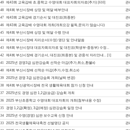
349
제43회 교육감배 초.중학교 수영대회 대표자회의자료(추가)
[610]
관
348
제4회 부산시장배 상장 및 메달 배부안내
관
347
제43회 교육감배 경기순서 및 대진표(최종본)
관
346
제43회 교육감배 수영대회 개최(개최요강 필독,문의가 많습니다)
관
345
제4회 부산시장배 상장 및 메달 수령 안내
관
344
제4회 부산시장배 자리순서(수정) 명단 및 안내말씀
관
343
제4회 부산시장대 대표자회의자료 및 대진표(학생부-중등부) 수정...
관
342
제4회 부산시장배 경기순서, 대진표(최종본) 및 관중석 자리안내...
[1]
관
341
2025년 경영3급 심판강습회 선착순 마감(추가,취소,환불x)
관
340
제4회 부산시장배 선착순 마감(추가,수정,취소x)
관
339
2025년 경영 3급 심판강습회 개최(날짜 변경)
관
338
제4회 부산광역시장배 전국 생활체육대회 참가 신청 안내
관
337
2025년도 경영 심판 1,2급(승급) 강습회 개최
관
336
2025 부산초중학교 수영대회 대표자회의 개최(첨부내용 수정)
관
335
경영 1,2급(확정), 3급(예정) 심판강습회 일정 안내
관
334
2025년 수영(경영) 심판 보수교육 신청 안내
관
333
2025 전국생활체육대축전 선발명단 공지
관