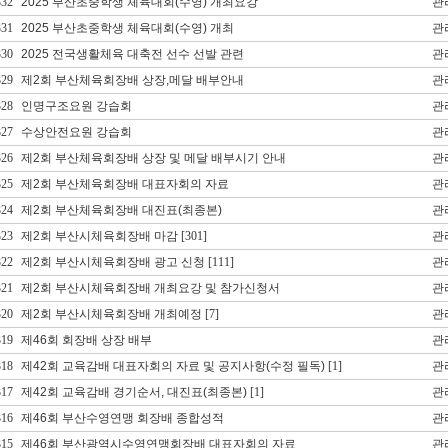
332
2025 부산초중학생 체육대회(수영) 개최요강
관
331
2025 부산초중학생 체육대회(수영) 개최
관
330
2025 전국생활체육 대축전 선수 선발 관련
관
329
제2회 부산체육회장배 상장,메달 배부안내
관
328
인명구조요원 강습회
관
327
수상안전요원 강습회
관
326
제2회 부산체육회장배 상장 및 메달 배부시기 안내
관
325
제2회 부산체육회장배 대표자회의 자료
관
324
제2회 부산체육회장배 대진표(최종본)
관
323
제2회 부산시체육회장배 마감
[301]
관
322
제2회 부산시체육회장배 광고 신청
[111]
관
321
제2회 부산시체육회장배 개최요강 및 참가신청서
관
320
제2회 부산시체육회장배 개최예정
[7]
관
319
제46회 회장배 상장 배부
관
318
제42회 교육감배 대표자회의 자료 및 공지사항(수정 필독)
[1]
관
317
제42회 교육감배 경기순서, 대진표(최종본)
[1]
관
316
제46회 부산수영연맹 회장배 종합성적
관
315
제46회 부산광역시수영연맹회장배 대표자회의 자료
관