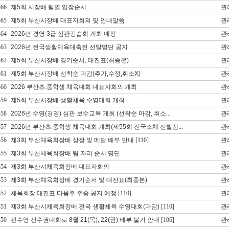
366
제5회 시장배 팀별 입장순서
관
365
제5회 부산시장배 대표자회의 및 안내말씀
관
364
2026년 경영 3급 심판강습회 개최 예정
관
363
2026년 전국생활체육대축전 선발명단 공지
관
362
제5회 부산시장배 경기순서, 대진표(최종본)
관
361
제5회 부산시장배 선착순 마감(추가,수정,취소X)
관
360
2026 부산초.중학생 체육대회 대표자회의 개최
관
359
제5회 부산시장배 생활체육 수영대회 개최
관
358
2026년 수영(경영) 심판 보수교육 개최 (선착순 마감, 취소...
관
357
2026년 부산초.중학생 체육대회 개최(제55회 전국소체 선발전...
관
356
제3회 부산체육회장배 상장 및 메달 배부 안내
[110]
관
355
제3회 부산체육회장배 팀 자리 순서 명단
관
354
제3회 부산시체육회장배 대표자회의
관
353
제3회 부산체육회장배 경기순서 및 대진표(최종본)
관
352
체육회장 대진표 다음주 주중 공지 예정
[110]
관
351
제3회 부산시체육회장배 전국 생활체육 수영대회(마감)
[110]
관
350
핀수영 선수권대회로 8월 21(목), 22(금) 배부 불가 안내
[106]
관