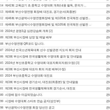
314
제42회 교육감기 초.중학교 수영대회 개최(내용 필독, 문의가 ...
관
313
제46회 부산수영연맹 회장배 대진표, 경기순서(최종본)
관
312
제46회 부산광역시수영연맹회장배 및 제105회 전국체전 선발전...
관
311
제46회 부산광역시수영연맹회장배 및 제105회 전국체전 선발전 ...
관
310
2024년 경영3급 심판강습회 개최
[2]
관
309
제3회 부산시장배 상장 및 메달 배부
관
308
부산수영연맹 QR코드 입니다.
관
307
2024년 전국소년체육대회 선수 선발관련 지도자 회의 안내
관
306
제3회 부산시장배 전국생활체육 수영대회 결과 및 안내말씀
관
305
2024년 부산초중학교 수영대회 대표자회의자료(수정)
[3]
관
304
제3회 부산시장배 대표자 회의 자료 배부(수정)
관
303
2024 부산초중학교 수영대회 대진표
관
302
제3회 부산시장배 경기순서, 대진표(최종본) 및 안내말씀
관
301
제3회 부산시장배 전국생활체육대회 경기순서, 대진표
관
300
시장배 접수 마감되었습니다.
관
299
시장배 수영대회 스타트 연습 공지(성인부)
관
298
부산광역시수영연맹 회장 당선인 공고
관