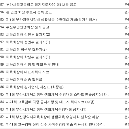
297
부산사직고등학교 경기지도자(수영) 채용 공고
관
296
본 연맹 회장 후보자 등록 공고
관
295
제3회 부산광역시장배 생활체육 수영대회 개최(참가신청서)
관
294
부산수영연맹회장 선거 공고
관
293
체육회장배 성인부 결과지(2)
관
292
체육회장배 성인부 결과지(1)
관
291
체육회장 학생부 결과지(2)
관
290
체육회장배 학생부 결과지(1)
관
289
체육회장배 상장 및 메달 배부 안내
관
288
체육회장배 대표자회의 자료
관
287
체육회장배 최종 알림글
관
286
체육회장배 경기순서, 대진표 (최종본)
관
285
제1회 부산시체육회장배 생활체육 수영대회 스타트 연습공지(시간 ...
관
284
제41회 교육감배 최종 공지사항 및 대표자 회의자료 (수정)
관
283
제1회 부산시체육회장배 생활체육수영대회 공지사항
관
282
제1회 부산광역시체육회장배 생활체육 수영대회 선착순 마감
관
281
제41회 교육감배 신청 선수 사직수영장 연습 이용시간 안내(수정...
관