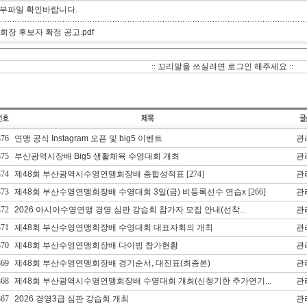
부파일 확인바랍니다.
. 회장 후보자 확정 공고.pdf
:: 꼬리말을 쓰실려면 로그인 해주세요 ::
376
연맹 공식 Instagram 오픈 및 big5 이벤트
관
375
부산광역시장배 Big5 생활체육 수영대회 개최
관
374
제48회 부산광역시수영연맹회장배 종합성적표
[274]
관
373
제48회 부산수영연맹회장배 수영대회 3일(금) 비등록선수 연습x
[266]
관
372
2026 아시아수영연맹 경영 심판 강습회 참가자 모집 안내(선착...
관
371
제48회 부산수영연맹회장배 수영대회 대표자회의 개최
관
370
제48회 부산수영연맹회장배 다이빙 참가현황
관
369
제48회 부산수영연맹회장배 경기순서, 대진표(최종본)
관
368
제48회 부산광역시수영연맹회장배 수영대회 개최(신청기한 추가연기...
관
367
2026 경영3급 심판 강습회 개최
관