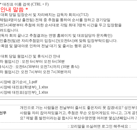
** 대진표 이름 검색 (CTRL + F)
 안내 말씀 *
 대회 당일 입장순서 및 자리배치는 감독자 회의시(7/12)
체팀(4명이상 출전팀) 전체 중 추첨을 통하여 순서를 정하고 경기당일
전5시40분부터 추첨에 의한 순서대로 각팀 최대 3명씩 시간을 두고 입장함을
려드립니다.
감독자 회의 끝나고 추첨결과는 연맹 홈페이지 및 대표담당자 문자확인)
인출전(팀)은 자리추첨없이 입장시간(오전6시)에 맞춰 입장부탁드립니다.
※폭염 및 열대야로 인하여 전날 대기 및 줄서는 행위 금지)
 대회 당일 웜업시간 및 휴식시간 안내
차 웜업시간 : 오전 6시부터 오전 6시50분
식시간 : 오전6시50부터 오전7시까지 (10분 휴식)
차 웜업시간: 오전 7시부터 오전 7시30분까지
. 시장배 경기순서_1.pdf
. 시장배 대진표(학생부)_1.xlsx
. 시장배 대진표(성인부)_1.xlsx
개인으로 가는 사람들은 전날부터 줄서도 좋은자리 못 잡겠네요? 성인부
선우
사람들 자리 잡아져있을거고, 추첨은 무슨 오징어게임도 아니고, 그게 
요? 제발 쫌 발전이라는걸 합시다 부산수영연맹 여러분 몇십년째입니까
2
:: 꼬리말을 쓰실려면 로그인 해주세요 ::