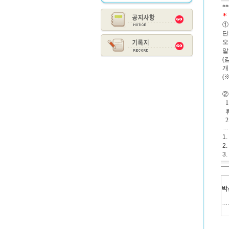
*
*
①
단
오
알
(
개
(
②
1
휴
2
1
2
3
박