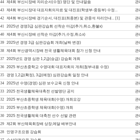
344
제4회 부산시장배 자리순서(수정) 명단 및 안내말씀
관
343
제4회 부산시장대 대표자회의자료 및 대진표(학생부-중등부) 수정...
관
342
제4회 부산시장배 경기순서, 대진표(최종본) 및 관중석 자리안내...
[1]
관
341
2025년 경영3급 심판강습회 선착순 마감(추가,취소,환불x)
관
340
제4회 부산시장배 선착순 마감(추가,수정,취소x)
관
339
2025년 경영 3급 심판강습회 개최(날짜 변경)
관
338
제4회 부산광역시장배 전국 생활체육대회 참가 신청 안내
관
337
2025년도 경영 심판 1,2급(승급) 강습회 개최
관
336
2025 부산초중학교 수영대회 대표자회의 개최(첨부내용 수정)
관
335
경영 1,2급(확정), 3급(예정) 심판강습회 일정 안내
관
334
2025년 수영(경영) 심판 보수교육 신청 안내
관
333
2025 전국생활체육대축전 선발명단 공지
관
332
2025 부산초중학생 체육대회(수영) 개최요강
관
331
2025 부산초중학생 체육대회(수영) 개최
관
330
2025 전국생활체육 대축전 선수 선발 관련
관
329
제2회 부산체육회장배 상장,메달 배부안내
관
328
인명구조요원 강습회
관