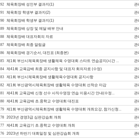
292
체육회장배 성인부 결과지(1)
관
291
체육회장 학생부 결과지(2)
관
290
체육회장배 학생부 결과지(1)
관
289
체육회장배 상장 및 메달 배부 안내
관
288
체육회장배 대표자회의 자료
관
287
체육회장배 최종 알림글
관
286
체육회장배 경기순서, 대진표 (최종본)
관
285
제1회 부산시체육회장배 생활체육 수영대회 스타트 연습공지(시간 ...
관
284
제41회 교육감배 최종 공지사항 및 대표자 회의자료 (수정)
관
283
제1회 부산시체육회장배 생활체육수영대회 공지사항
관
282
제1회 부산광역시체육회장배 생활체육 수영대회 선착순 마감
관
281
제41회 교육감배 신청 선수 사직수영장 연습 이용시간 안내(수정...
관
280
제41회 교육감배 초.중학교 수영대회 대진표
관
279
제1회 부산광역시체육회장배 생활체육 수영대회 개최요강, 참가신청...
관
278
2023년 경영3급 심판강습회 개최
관
277
제41회 교육감기 초.중학교 수영대회 개최
관
276
2023년 하반기 대회일정 및 심판강습회 개최
관