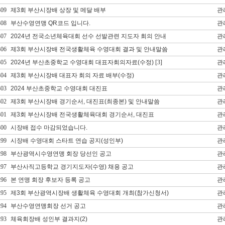
309
제3회 부산시장배 상장 및 메달 배부
관
308
부산수영연맹 QR코드 입니다.
관
307
2024년 전국소년체육대회 선수 선발관련 지도자 회의 안내
관
306
제3회 부산시장배 전국생활체육 수영대회 결과 및 안내말씀
관
305
2024년 부산초중학교 수영대회 대표자회의자료(수정)
[3]
관
304
제3회 부산시장배 대표자 회의 자료 배부(수정)
관
303
2024 부산초중학교 수영대회 대진표
관
302
제3회 부산시장배 경기순서, 대진표(최종본) 및 안내말씀
관
301
제3회 부산시장배 전국생활체육대회 경기순서, 대진표
관
300
시장배 접수 마감되었습니다.
관
299
시장배 수영대회 스타트 연습 공지(성인부)
관
298
부산광역시수영연맹 회장 당선인 공고
관
297
부산사직고등학교 경기지도자(수영) 채용 공고
관
296
본 연맹 회장 후보자 등록 공고
관
295
제3회 부산광역시장배 생활체육 수영대회 개최(참가신청서)
관
294
부산수영연맹회장 선거 공고
관
293
체육회장배 성인부 결과지(2)
관