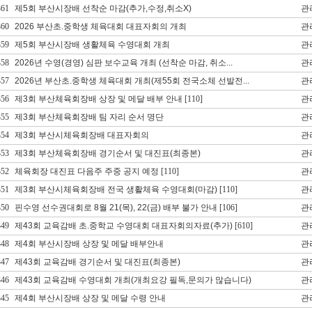
361
제5회 부산시장배 선착순 마감(추가,수정,취소X)
관
360
2026 부산초.중학생 체육대회 대표자회의 개최
관
359
제5회 부산시장배 생활체육 수영대회 개최
관
358
2026년 수영(경영) 심판 보수교육 개최 (선착순 마감, 취소...
관
357
2026년 부산초.중학생 체육대회 개최(제55회 전국소체 선발전...
관
356
제3회 부산체육회장배 상장 및 메달 배부 안내
[110]
관
355
제3회 부산체육회장배 팀 자리 순서 명단
관
354
제3회 부산시체육회장배 대표자회의
관
353
제3회 부산체육회장배 경기순서 및 대진표(최종본)
관
352
체육회장 대진표 다음주 주중 공지 예정
[110]
관
351
제3회 부산시체육회장배 전국 생활체육 수영대회(마감)
[110]
관
350
핀수영 선수권대회로 8월 21(목), 22(금) 배부 불가 안내
[106]
관
349
제43회 교육감배 초.중학교 수영대회 대표자회의자료(추가)
[610]
관
348
제4회 부산시장배 상장 및 메달 배부안내
관
347
제43회 교육감배 경기순서 및 대진표(최종본)
관
346
제43회 교육감배 수영대회 개최(개최요강 필독,문의가 많습니다)
관
345
제4회 부산시장배 상장 및 메달 수령 안내
관