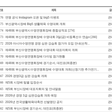
376
연맹 공식 Instagram 오픈 및 big5 이벤트
관
375
부산광역시장배 Big5 생활체육 수영대회 개최
관
374
제48회 부산광역시수영연맹회장배 종합성적표
[274]
관
373
제48회 부산수영연맹회장배 수영대회 3일(금) 비등록선수 연습x
[266]
관
372
2026 아시아수영연맹 경영 심판 강습회 참가자 모집 안내(선착...
관
371
제48회 부산수영연맹회장배 수영대회 대표자회의 개최
관
370
제48회 부산수영연맹회장배 다이빙 참가현황
관
369
제48회 부산수영연맹회장배 경기순서, 대진표(최종본)
관
368
제48회 부산광역시수영연맹회장배 수영대회 개최(신청기한 추가연기...
관
367
2026 경영3급 심판 강습회 개최
관
366
제5회 시장배 팀별 입장순서
관
365
제5회 부산시장배 대표자회의 및 안내말씀
관
364
2026년 경영 3급 심판강습회 개최 예정
관
363
2026년 전국생활체육대축전 선발명단 공지
관
362
제5회 부산시장배 경기순서, 대진표(최종본)
관