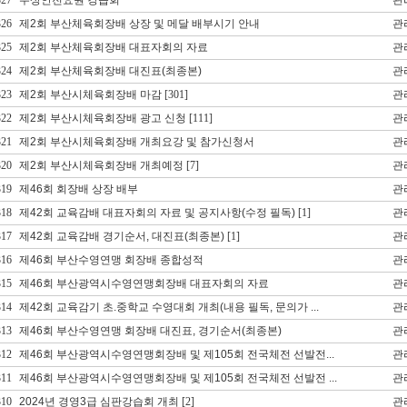
327
수상안전요원 강습회
관
326
제2회 부산체육회장배 상장 및 메달 배부시기 안내
관
325
제2회 부산체육회장배 대표자회의 자료
관
324
제2회 부산체육회장배 대진표(최종본)
관
323
제2회 부산시체육회장배 마감
[301]
관
322
제2회 부산시체육회장배 광고 신청
[111]
관
321
제2회 부산시체육회장배 개최요강 및 참가신청서
관
320
제2회 부산시체육회장배 개최예정
[7]
관
319
제46회 회장배 상장 배부
관
318
제42회 교육감배 대표자회의 자료 및 공지사항(수정 필독)
[1]
관
317
제42회 교육감배 경기순서, 대진표(최종본)
[1]
관
316
제46회 부산수영연맹 회장배 종합성적
관
315
제46회 부산광역시수영연맹회장배 대표자회의 자료
관
314
제42회 교육감기 초.중학교 수영대회 개최(내용 필독, 문의가 ...
관
313
제46회 부산수영연맹 회장배 대진표, 경기순서(최종본)
관
312
제46회 부산광역시수영연맹회장배 및 제105회 전국체전 선발전...
관
311
제46회 부산광역시수영연맹회장배 및 제105회 전국체전 선발전 ...
관
310
2024년 경영3급 심판강습회 개최
[2]
관