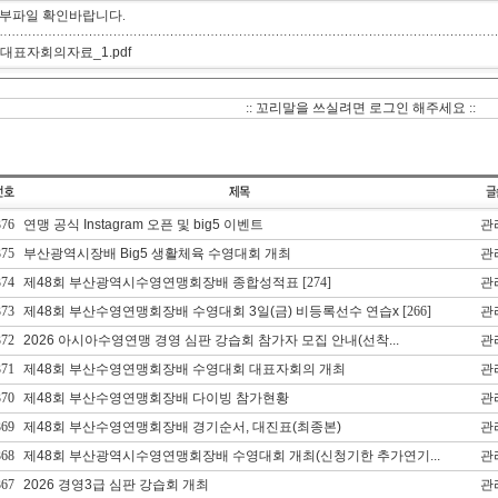
부파일 확인바랍니다.
. 대표자회의자료_1.pdf
:: 꼬리말을 쓰실려면 로그인 해주세요 ::
376
연맹 공식 Instagram 오픈 및 big5 이벤트
관
375
부산광역시장배 Big5 생활체육 수영대회 개최
관
374
제48회 부산광역시수영연맹회장배 종합성적표
[274]
관
373
제48회 부산수영연맹회장배 수영대회 3일(금) 비등록선수 연습x
[266]
관
372
2026 아시아수영연맹 경영 심판 강습회 참가자 모집 안내(선착...
관
371
제48회 부산수영연맹회장배 수영대회 대표자회의 개최
관
370
제48회 부산수영연맹회장배 다이빙 참가현황
관
369
제48회 부산수영연맹회장배 경기순서, 대진표(최종본)
관
368
제48회 부산광역시수영연맹회장배 수영대회 개최(신청기한 추가연기...
관
367
2026 경영3급 심판 강습회 개최
관