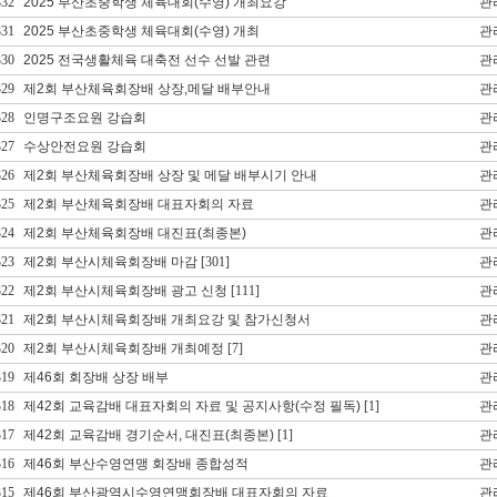
332
2025 부산초중학생 체육대회(수영) 개최요강
관
331
2025 부산초중학생 체육대회(수영) 개최
관
330
2025 전국생활체육 대축전 선수 선발 관련
관
329
제2회 부산체육회장배 상장,메달 배부안내
관
328
인명구조요원 강습회
관
327
수상안전요원 강습회
관
326
제2회 부산체육회장배 상장 및 메달 배부시기 안내
관
325
제2회 부산체육회장배 대표자회의 자료
관
324
제2회 부산체육회장배 대진표(최종본)
관
323
제2회 부산시체육회장배 마감
[301]
관
322
제2회 부산시체육회장배 광고 신청
[111]
관
321
제2회 부산시체육회장배 개최요강 및 참가신청서
관
320
제2회 부산시체육회장배 개최예정
[7]
관
319
제46회 회장배 상장 배부
관
318
제42회 교육감배 대표자회의 자료 및 공지사항(수정 필독)
[1]
관
317
제42회 교육감배 경기순서, 대진표(최종본)
[1]
관
316
제46회 부산수영연맹 회장배 종합성적
관
315
제46회 부산광역시수영연맹회장배 대표자회의 자료
관