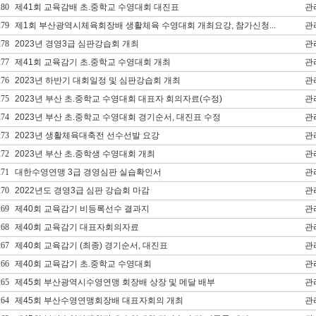
280
제41회 교육감배 초.중학교 수영대회 대진표
관
279
제1회 부산광역시체육회장배 생활체육 수영대회 개최요강, 참가신청...
관
278
2023년 경영3급 심판강습회 개최
관
277
제41회 교육감기 초.중학교 수영대회 개최
관
276
2023년 하반기 대회일정 및 심판강습회 개최
관
275
2023년 부산 초.중학교 수영대회 대표자 회의자료(수정)
관
274
2023년 부산 초.중학교 수영대회 경기순서, 대진표 수정
관
273
2023년 생활체육대축전 선수선발 요강
관
272
2023년 부산 초.중학생 수영대회 개최
관
271
대한수영연맹 3급 경영심판 실습확인서
관
270
2022년도 경영3급 심판 강습회 마감
관
269
제40회 교육감기 비등록선수 결과지
관
268
제40회 교육감기 대표자회의자료
관
267
제40회 교육감기 (최종) 경기순서, 대진표
관
266
제40회 교육감기 초.중학교 수영대회
관
265
제45회 부산광역시수영연맹 회장배 상장 및 메달 배부
관
264
제45회 부산수영연맹회장배 대표자회의 개최
관