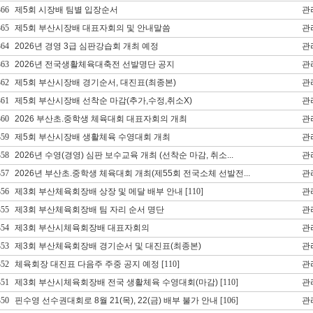
366
제5회 시장배 팀별 입장순서
관
365
제5회 부산시장배 대표자회의 및 안내말씀
관
364
2026년 경영 3급 심판강습회 개최 예정
관
363
2026년 전국생활체육대축전 선발명단 공지
관
362
제5회 부산시장배 경기순서, 대진표(최종본)
관
361
제5회 부산시장배 선착순 마감(추가,수정,취소X)
관
360
2026 부산초.중학생 체육대회 대표자회의 개최
관
359
제5회 부산시장배 생활체육 수영대회 개최
관
358
2026년 수영(경영) 심판 보수교육 개최 (선착순 마감, 취소...
관
357
2026년 부산초.중학생 체육대회 개최(제55회 전국소체 선발전...
관
356
제3회 부산체육회장배 상장 및 메달 배부 안내
[110]
관
355
제3회 부산체육회장배 팀 자리 순서 명단
관
354
제3회 부산시체육회장배 대표자회의
관
353
제3회 부산체육회장배 경기순서 및 대진표(최종본)
관
352
체육회장 대진표 다음주 주중 공지 예정
[110]
관
351
제3회 부산시체육회장배 전국 생활체육 수영대회(마감)
[110]
관
350
핀수영 선수권대회로 8월 21(목), 22(금) 배부 불가 안내
[106]
관