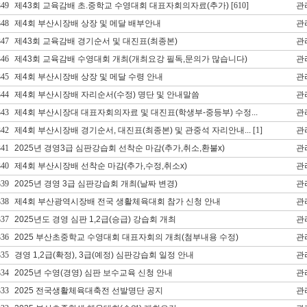
349
제43회 교육감배 초.중학교 수영대회 대표자회의자료(추가)
[610]
관
348
제4회 부산시장배 상장 및 메달 배부안내
관
347
제43회 교육감배 경기순서 및 대진표(최종본)
관
346
제43회 교육감배 수영대회 개최(개최요강 필독,문의가 많습니다)
관
345
제4회 부산시장배 상장 및 메달 수령 안내
관
344
제4회 부산시장배 자리순서(수정) 명단 및 안내말씀
관
343
제4회 부산시장대 대표자회의자료 및 대진표(학생부-중등부) 수정...
관
342
제4회 부산시장배 경기순서, 대진표(최종본) 및 관중석 자리안내...
[1]
관
341
2025년 경영3급 심판강습회 선착순 마감(추가,취소,환불x)
관
340
제4회 부산시장배 선착순 마감(추가,수정,취소x)
관
339
2025년 경영 3급 심판강습회 개최(날짜 변경)
관
338
제4회 부산광역시장배 전국 생활체육대회 참가 신청 안내
관
337
2025년도 경영 심판 1,2급(승급) 강습회 개최
관
336
2025 부산초중학교 수영대회 대표자회의 개최(첨부내용 수정)
관
335
경영 1,2급(확정), 3급(예정) 심판강습회 일정 안내
관
334
2025년 수영(경영) 심판 보수교육 신청 안내
관
333
2025 전국생활체육대축전 선발명단 공지
관