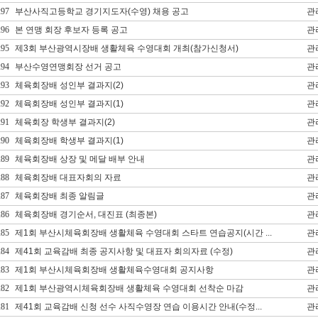
297
부산사직고등학교 경기지도자(수영) 채용 공고
관
296
본 연맹 회장 후보자 등록 공고
관
295
제3회 부산광역시장배 생활체육 수영대회 개최(참가신청서)
관
294
부산수영연맹회장 선거 공고
관
293
체육회장배 성인부 결과지(2)
관
292
체육회장배 성인부 결과지(1)
관
291
체육회장 학생부 결과지(2)
관
290
체육회장배 학생부 결과지(1)
관
289
체육회장배 상장 및 메달 배부 안내
관
288
체육회장배 대표자회의 자료
관
287
체육회장배 최종 알림글
관
286
체육회장배 경기순서, 대진표 (최종본)
관
285
제1회 부산시체육회장배 생활체육 수영대회 스타트 연습공지(시간 ...
관
284
제41회 교육감배 최종 공지사항 및 대표자 회의자료 (수정)
관
283
제1회 부산시체육회장배 생활체육수영대회 공지사항
관
282
제1회 부산광역시체육회장배 생활체육 수영대회 선착순 마감
관
281
제41회 교육감배 신청 선수 사직수영장 연습 이용시간 안내(수정...
관