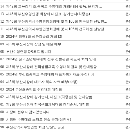
314
제42회 교육감기 초.중학교 수영대회 개최(내용 필독, 문의가 ...
관
313
제46회 부산수영연맹 회장배 대진표, 경기순서(최종본)
관
312
제46회 부산광역시수영연맹회장배 및 제105회 전국체전 선발전...
관
311
제46회 부산광역시수영연맹회장배 및 제105회 전국체전 선발전 ...
관
310
2024년 경영3급 심판강습회 개최
[2]
관
309
제3회 부산시장배 상장 및 메달 배부
관
308
부산수영연맹 QR코드 입니다.
관
307
2024년 전국소년체육대회 선수 선발관련 지도자 회의 안내
관
306
제3회 부산시장배 전국생활체육 수영대회 결과 및 안내말씀
관
305
2024년 부산초중학교 수영대회 대표자회의자료(수정)
[3]
관
304
제3회 부산시장배 대표자 회의 자료 배부(수정)
관
303
2024 부산초중학교 수영대회 대진표
관
302
제3회 부산시장배 경기순서, 대진표(최종본) 및 안내말씀
관
301
제3회 부산시장배 전국생활체육대회 경기순서, 대진표
관
300
시장배 접수 마감되었습니다.
관
299
시장배 수영대회 스타트 연습 공지(성인부)
관
298
부산광역시수영연맹 회장 당선인 공고
관