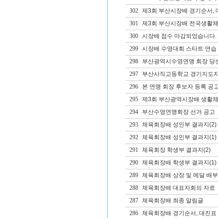
302
제3회 부산시장배 경기순서, 
301
제3회 부산시장배 전국생활체
300
시장배 접수 마감되었습니다.
299
시장배 수영대회 스타트 연습 
298
부산광역시수영연맹 회장 당
297
부산사직고등학교 경기지도자(
296
본 연맹 회장 후보자 등록 공
295
제3회 부산광역시장배 생활체
294
부산수영연맹회장 선거 공고
293
체육회장배 성인부 결과지(2)
292
체육회장배 성인부 결과지(1)
291
체육회장 학생부 결과지(2)
290
체육회장배 학생부 결과지(1)
289
체육회장배 상장 및 메달 배부
288
체육회장배 대표자회의 자료
287
체육회장배 최종 알림글
286
체육회장배 경기순서, 대진표 