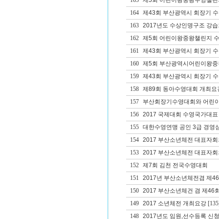
165
제5회 어린이왕중왕수영챌린
164
제43회 부산광역시 회장기 
163
2017년도 수상인명구조 강습
162
제5회 어린이왕중왕챌린지 
161
제43회 부산광역시 회장기 
160
제5회 부산광역시어린이왕중
159
제43회 부산광역시 회장기 
158
제89회 동아수영대회 개최요
157
부산회장기수영대회와 어린이
156
2017 국제대회 수영국가대표
155
대한수영연맹 공인 3급 경영
154
2017 부산소년체전 대표자
153
2017 부산소년체전 대표자회
152
제7회 김천 전국수영대회
151
2017년 부산소년체전겸 제
150
2017 부산소년체건 겸 제
149
2017 소년체전 개최요강
[135
148
2017년도 임원,선수등록 신청