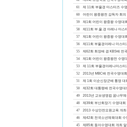
61
제 11회 부울경 마스터즈 수
60
어린이 왕중왕전 감독자 회의
59
제1회 어린이 왕중왕 수영대
58
제11회 부.울.경 아레나 마
57
제1회 어린이 왕중왕 수영대회
56
제11회 부울경아레나 마스터
55
제62회 회장배 겸 KBS배 
54
제1회 어린이 왕중왕전 수영
53
제 11회 부울경아레나마스터
52
2013년 MBC배 전국수영대회
51
제 1회 이순신장군배 통영 대
50
제32회 대통령배 전국수영대
49
2013년 교보생명컵 꿈나무
48
제39회 부산회장기 수영대회 겸
47
2013 수상안전요원교육 개
46
제42회 전국소년체육대회 
45
제85회 동아수영대회 개최 