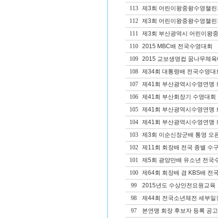
113
제3회 어린이왕중왕수영챌린
112
제3회 어린이왕중왕수영챌린
111
제3회 부산광역시 어린이왕중
110
2015 MBC배 전국수영대회
109
2015 교보생명컵 꿈나무체육
108
제34회 대통령배 전국수영대
107
제41회 부산광역시수영연맹 
106
제41회 부산회장기 수영대회
105
제41회 부산광역시수영연맹
104
제41회 부산광역시수영연맹 회
103
제3회 이순신장군배 통영 오픈 W
102
제11회 회장배 전국 종별 
101
제5회 광양만배 유소년 전국
100
제64회 회장배 겸 KBS배 
99
2015년도 수상안전요원교육
98
제44회 전국소년체전 세부일
97
본연맹 회장 후보자 등록 공고