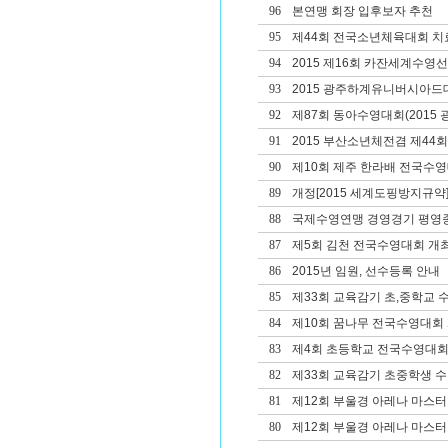
96
본연맹 회장 입후보자 추천
95
제44회 전국소년체육대회 치료
94
2015 제16회 카잔세계수
93
2015 광주하계유니버시아드대
92
제87회 동아수영대회(2015 광
91
2015 부산소년체전겸 제4
90
제10회 제주 한라배 전국수
89
개정[2015 세계도핑방지규약]
88
국제수영연맹 경영경기 평영종
87
제5회 김천 전국수영대회 개
86
2015년 임원, 선수등록 안내
85
제33회 교육감기 초,중학교 
84
제10회 꿈나무 전국수영대회
83
제4회 초등학교 전국수영대회
82
제33회 교육감기 초중학생 
81
제12회 부울경 아레나 마스
80
제12회 부울경 아레나 마스