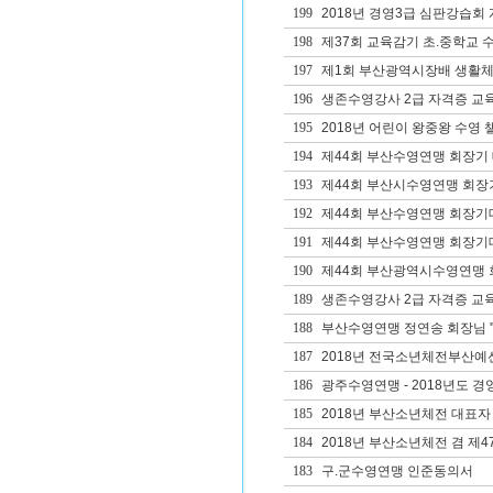
199
2018년 경영3급 심판강습회
198
제37회 교육감기 초.중학교 
197
제1회 부산광역시장배 생활체
196
생존수영강사 2급 자격증 교
195
2018년 어린이 왕중왕 수영 
194
제44회 부산수영연맹 회장기 
193
제44회 부산시수영연맹 회장
192
제44회 부산수영연맹 회장기
191
제44회 부산수영연맹 회장
190
제44회 부산광역시수영연맹 회
189
생존수영강사 2급 자격증 교
188
부산수영연맹 정연송 회장님 '
187
2018년 전국소년체전부산예
186
광주수영연맹 - 2018년도 경영1
185
2018년 부산소년체전 대표자
184
2018년 부산소년체전 겸 제
183
구.군수영연맹 인준동의서