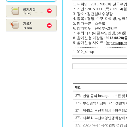
1. 대회명 : 2015 MBC배 전국
2. 기간 : 2015.09.10(목) - 09.14(월
3. 장소 : 김천실내수영장
4. 종목 : 경영, 수구, 다이빙, 싱크
5. 참가구분 : 소속별
6. 참가범위 : 유년부-일반부
7. 주최 : (사)대한수영연맹, (주
8. 참가신청 마감일
:2015.08.28
9. 참가신청 사이트 :
https://app.sp
1. 012_4.hwp
376
연맹 공식 Instagram 오픈 및 
375
부산광역시장배 Big5 생활체
374
제48회 부산광역시수영연맹
373
제48회 부산수영연맹회장배 수
372
2026 아시아수영연맹 경영 심