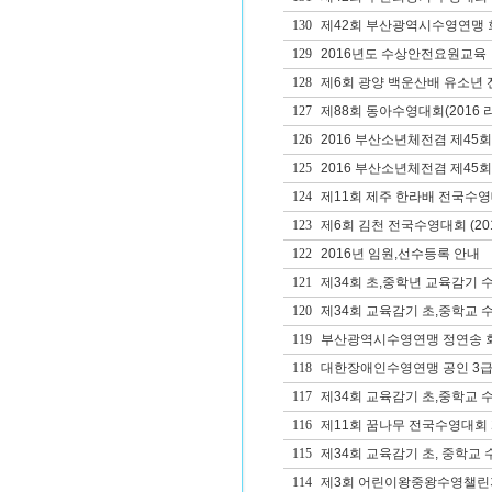
130
제42회 부산광역시수영연맹 회
129
2016년도 수상안전요원교육
128
제6회 광양 백운산배 유소년
127
제88회 동아수영대회(2016 
126
2016 부산소년체전겸 제4
125
2016 부산소년체전겸 제45
124
제11회 제주 한라배 전국수
123
제6회 김천 전국수영대회 (20
122
2016년 임원,선수등록 안내
121
제34회 초,중학년 교육감기
120
제34회 교육감기 초,중학교 
119
부산광역시수영연맹 정연송 
118
대한장애인수영연맹 공인 3급
117
제34회 교육감기 초,중학교 
116
제11회 꿈나무 전국수영대회
115
제34회 교육감기 초, 중학교
114
제3회 어린이왕중왕수영챌린