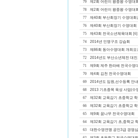
79
제2회 어린이 왕중왕 수영대회
78
제2회 어린이 왕중왕 수영대회
77
제40회 부산회장기 수영대회겸
76
제40회 부산회장기 수영대회 겸
75
제43회 전국소년체육대회
[6]
74
2014년 인명구조 강습회
73
제86회 동아수영대회 개최요
72
2014년도 부산소년체전 대진
71
제9회 제주 한라배 전국수영
70
제4회 김천 전국수영대회
69
2014년도 임원,선수등록 안
68
2013 기초종목 육성 사업(수영
67
제32회 교육감기 초중학교 
66
제32회 교육감기 초중학교 
65
제9회 꿈나무 전국수영대회
64
제32회 교육감기 초,중학교
63
대한수영연맹 공인3급 경영심
62
제3회 초등학교 전국수영대