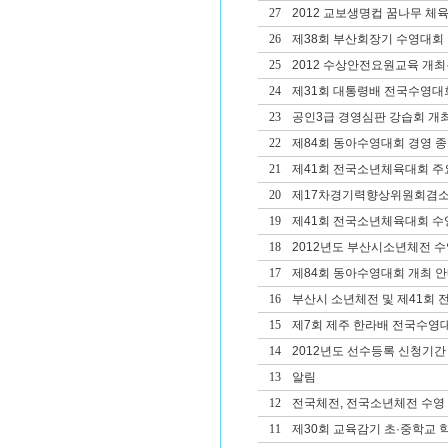
27
2012 교보생명컵 꿈나무 체
26
제38회 부산회장기 수영대회 겸
25
2012 수상안전요원교육 개
24
제31회 대통령배 전국수영대
23
공인3급 경영심판 강습회 개
22
제84회 동아수영대회 경영 종
21
제41회 전국소년체육대회 주
20
제17차경기력향상위원회겸
19
제41회 전국소년체육대회 
18
2012년도 부산시소년체전 
17
제84회 동아수영대회 개최 
16
부산시 소년체전 및 제41회
15
제7회 제주 한라배 전국수영
14
2012년도 선수등록 신청기간
13
알림
12
전국체전, 전국소년체전 수영
11
제30회 교육감기 초·중학교