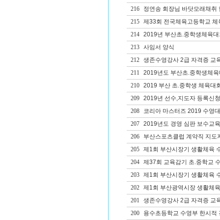
216
정연송 회장님 바닷모래채취 
215
제33회 전국체육고등학교 체
214
2019년 부산초.중학생체육
213
사임서 양식
212
생존수영강사 2급 자격증 교
211
2019년도 부산초.중학생체
210
2019 부산 초.중학생 체육대
209
2019년 선수,지도자 등록신청
208
코리아 마스터즈 2019 수영
207
2019년도 경영 심판 보수교육
206
부산스포츠클럽 계약직 지도
205
제1회 부산시장기 생활체육 
204
제37회 교육감기 초.중학교 
203
제1회 부산시장기 생활체육 
202
제1회 부산광역시장 생활체육
201
생존수영강사 2급 자격증 교
200
용수초등학교 수영부 한시적 