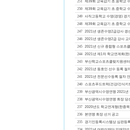
251
제39회 교육감기 초.중학교 
250
제39회 교육감기 초.중학교 
249
사직고등학교 수영(경영) 경
248
제39회 교육감기 초.중학교 
247
2021년 생존수영2급강사 갱
246
2021년 생존수영2급 강사 교
245
2021년 신규 종합형 스포츠
244
2021년 제1차 학교연계회(
243
부산학교스포츠클렂지원센터 
242
2021년 동호인 선수 등록 절
241
2021년 전문선수등록 절차 
240
스포츠푸드트럭(건강/간식키트
239
부산광역시수영연맹 2021년
238
부산광역시수영연맹 회장 당
237
2020년도 학교연계형(한종목
236
본연맹 회장 선거 공고
235
경기인등록시스템상 심판등록
234
2021년 어린이재단 인재양성사