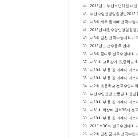
44
2013년도 부산소년체전 대진
43
부산수영연맹임원명단2013-2
42
제8회 제주 한라배 전국수영
41
2013년 대한수영연맹임원명
40
제3회 김천 전국수영대회 개
39
2013년도 선수등록 안내
38
제8회 꿈나무 전국수영대회 
37
제31회 교육감기 초,중학교
36
제10회 부.울.경 아레나 마
35
제10회 부.울.경 아레나 마
34
제2회 초등학교 전국수영대회
33
부산수영연맹 조동길 회장님
[
32
제10회 부.울.경 아레나 마스
31
제61회 회장배 겸 KBS배 
30
제10회 부.울.경 아레나 마
29
2012 MBC배 전국수영대회 
28
제2회 김천 꿈나무 전국수영