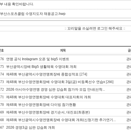
부 내용 확인바랍니다.
. 부산스포츠클럽 수영지도자 채용공고.hwp
:: 꼬리말을 쓰실려면 로그인 해주세요 ::
376
연맹 공식 Instagram 오픈 및 big5 이벤트
관
375
부산광역시장배 Big5 생활체육 수영대회 개최
관
374
제48회 부산광역시수영연맹회장배 종합성적표
[274]
관
373
제48회 부산수영연맹회장배 수영대회 3일(금) 비등록선수 연습x
[266]
관
372
2026 아시아수영연맹 경영 심판 강습회 참가자 모집 안내(선착...
관
371
제48회 부산수영연맹회장배 수영대회 대표자회의 개최
관
370
제48회 부산수영연맹회장배 다이빙 참가현황
관
369
제48회 부산수영연맹회장배 경기순서, 대진표(최종본)
관
368
제48회 부산광역시수영연맹회장배 수영대회 개최(신청기한 추가연기...
관
367
2026 경영3급 심판 강습회 개최
관