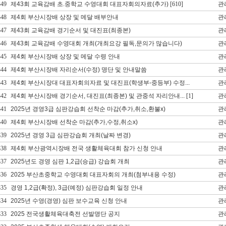
349
제43회 교육감배 초.중학교 수영대회 대표자회의자료(추가)
[610]
관
348
제4회 부산시장배 상장 및 메달 배부안내
관
347
제43회 교육감배 경기순서 및 대진표(최종본)
관
346
제43회 교육감배 수영대회 개최(개최요강 필독,문의가 많습니다)
관
345
제4회 부산시장배 상장 및 메달 수령 안내
관
344
제4회 부산시장배 자리순서(수정) 명단 및 안내말씀
관
343
제4회 부산시장대 대표자회의자료 및 대진표(학생부-중등부) 수정...
관
342
제4회 부산시장배 경기순서, 대진표(최종본) 및 관중석 자리안내...
[1]
관
341
2025년 경영3급 심판강습회 선착순 마감(추가,취소,환불x)
관
340
제4회 부산시장배 선착순 마감(추가,수정,취소x)
관
339
2025년 경영 3급 심판강습회 개최(날짜 변경)
관
338
제4회 부산광역시장배 전국 생활체육대회 참가 신청 안내
관
337
2025년도 경영 심판 1,2급(승급) 강습회 개최
관
336
2025 부산초중학교 수영대회 대표자회의 개최(첨부내용 수정)
관
335
경영 1,2급(확정), 3급(예정) 심판강습회 일정 안내
관
334
2025년 수영(경영) 심판 보수교육 신청 안내
관
333
2025 전국생활체육대축전 선발명단 공지
관