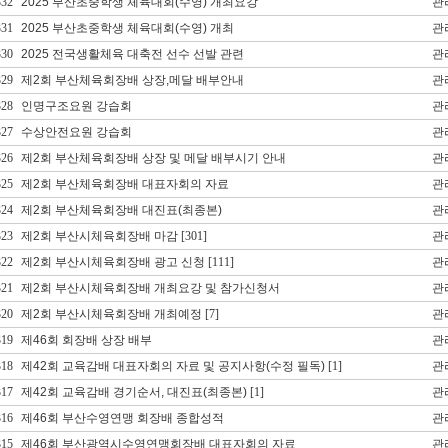
332
2025 부산초중학생 체육대회(수영) 개최요강
관
331
2025 부산초중학생 체육대회(수영) 개최
관
330
2025 전국생활체육 대축전 선수 선발 관련
관
329
제2회 부산체육회장배 상장,메달 배부안내
관
328
인명구조요원 강습회
관
327
수상안전요원 강습회
관
326
제2회 부산체육회장배 상장 및 메달 배부시기 안내
관
325
제2회 부산체육회장배 대표자회의 자료
관
324
제2회 부산체육회장배 대진표(최종본)
관
323
제2회 부산시체육회장배 마감
[301]
관
322
제2회 부산시체육회장배 광고 신청
[111]
관
321
제2회 부산시체육회장배 개최요강 및 참가신청서
관
320
제2회 부산시체육회장배 개최예정
[7]
관
319
제46회 회장배 상장 배부
관
318
제42회 교육감배 대표자회의 자료 및 공지사항(수정 필독)
[1]
관
317
제42회 교육감배 경기순서, 대진표(최종본)
[1]
관
316
제46회 부산수영연맹 회장배 종합성적
관
315
제46회 부산광역시수영연맹회장배 대표자회의 자료
관