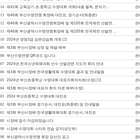
314
제42회 교육감기 초.중학교 수영대회 개최(내용 필독, 문의가 ...
관
313
제46회 부산수영연맹 회장배 대진표, 경기순서(최종본)
관
312
제46회 부산광역시수영연맹회장배 및 제105회 전국체전 선발전...
관
311
제46회 부산광역시수영연맹회장배 및 제105회 전국체전 선발전 ...
관
310
2024년 경영3급 심판강습회 개최
[2]
관
309
제3회 부산시장배 상장 및 메달 배부
관
308
부산수영연맹 QR코드 입니다.
관
307
2024년 전국소년체육대회 선수 선발관련 지도자 회의 안내
관
306
제3회 부산시장배 전국생활체육 수영대회 결과 및 안내말씀
관
305
2024년 부산초중학교 수영대회 대표자회의자료(수정)
[3]
관
304
제3회 부산시장배 대표자 회의 자료 배부(수정)
관
303
2024 부산초중학교 수영대회 대진표
관
302
제3회 부산시장배 경기순서, 대진표(최종본) 및 안내말씀
관
301
제3회 부산시장배 전국생활체육대회 경기순서, 대진표
관
300
시장배 접수 마감되었습니다.
관
299
시장배 수영대회 스타트 연습 공지(성인부)
관
298
부산광역시수영연맹 회장 당선인 공고
관