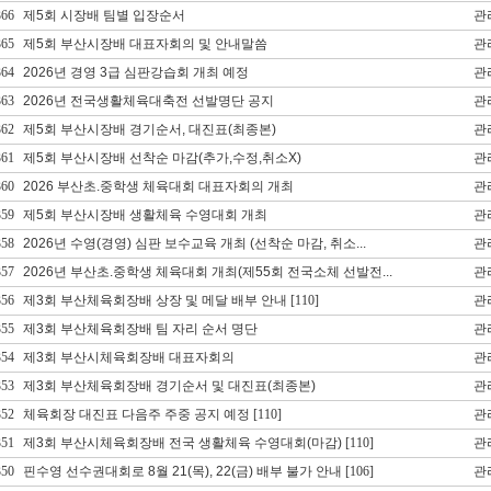
366
제5회 시장배 팀별 입장순서
관
365
제5회 부산시장배 대표자회의 및 안내말씀
관
364
2026년 경영 3급 심판강습회 개최 예정
관
363
2026년 전국생활체육대축전 선발명단 공지
관
362
제5회 부산시장배 경기순서, 대진표(최종본)
관
361
제5회 부산시장배 선착순 마감(추가,수정,취소X)
관
360
2026 부산초.중학생 체육대회 대표자회의 개최
관
359
제5회 부산시장배 생활체육 수영대회 개최
관
358
2026년 수영(경영) 심판 보수교육 개최 (선착순 마감, 취소...
관
357
2026년 부산초.중학생 체육대회 개최(제55회 전국소체 선발전...
관
356
제3회 부산체육회장배 상장 및 메달 배부 안내
[110]
관
355
제3회 부산체육회장배 팀 자리 순서 명단
관
354
제3회 부산시체육회장배 대표자회의
관
353
제3회 부산체육회장배 경기순서 및 대진표(최종본)
관
352
체육회장 대진표 다음주 주중 공지 예정
[110]
관
351
제3회 부산시체육회장배 전국 생활체육 수영대회(마감)
[110]
관
350
핀수영 선수권대회로 8월 21(목), 22(금) 배부 불가 안내
[106]
관