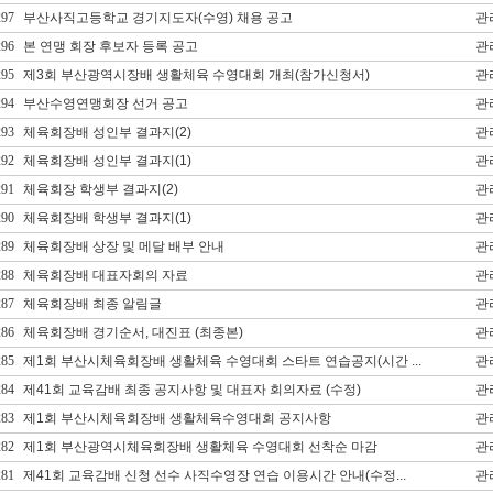
297
부산사직고등학교 경기지도자(수영) 채용 공고
관
296
본 연맹 회장 후보자 등록 공고
관
295
제3회 부산광역시장배 생활체육 수영대회 개최(참가신청서)
관
294
부산수영연맹회장 선거 공고
관
293
체육회장배 성인부 결과지(2)
관
292
체육회장배 성인부 결과지(1)
관
291
체육회장 학생부 결과지(2)
관
290
체육회장배 학생부 결과지(1)
관
289
체육회장배 상장 및 메달 배부 안내
관
288
체육회장배 대표자회의 자료
관
287
체육회장배 최종 알림글
관
286
체육회장배 경기순서, 대진표 (최종본)
관
285
제1회 부산시체육회장배 생활체육 수영대회 스타트 연습공지(시간 ...
관
284
제41회 교육감배 최종 공지사항 및 대표자 회의자료 (수정)
관
283
제1회 부산시체육회장배 생활체육수영대회 공지사항
관
282
제1회 부산광역시체육회장배 생활체육 수영대회 선착순 마감
관
281
제41회 교육감배 신청 선수 사직수영장 연습 이용시간 안내(수정...
관