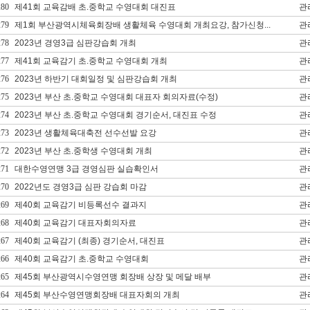
280
제41회 교육감배 초.중학교 수영대회 대진표
관
279
제1회 부산광역시체육회장배 생활체육 수영대회 개최요강, 참가신청...
관
278
2023년 경영3급 심판강습회 개최
관
277
제41회 교육감기 초.중학교 수영대회 개최
관
276
2023년 하반기 대회일정 및 심판강습회 개최
관
275
2023년 부산 초.중학교 수영대회 대표자 회의자료(수정)
관
274
2023년 부산 초.중학교 수영대회 경기순서, 대진표 수정
관
273
2023년 생활체육대축전 선수선발 요강
관
272
2023년 부산 초.중학생 수영대회 개최
관
271
대한수영연맹 3급 경영심판 실습확인서
관
270
2022년도 경영3급 심판 강습회 마감
관
269
제40회 교육감기 비등록선수 결과지
관
268
제40회 교육감기 대표자회의자료
관
267
제40회 교육감기 (최종) 경기순서, 대진표
관
266
제40회 교육감기 초.중학교 수영대회
관
265
제45회 부산광역시수영연맹 회장배 상장 및 메달 배부
관
264
제45회 부산수영연맹회장배 대표자회의 개최
관