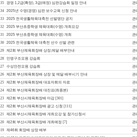
335
경영 1,2급(확정), 3급(예정) 심판강습회 일정 안내
관
334
2025년 수영(경영) 심판 보수교육 신청 안내
관
333
2025 전국생활체육대축전 선발명단 공지
관
332
2025 부산초중학생 체육대회(수영) 개최요강
관
331
2025 부산초중학생 체육대회(수영) 개최
관
330
2025 전국생활체육 대축전 선수 선발 관련
관
329
제2회 부산체육회장배 상장,메달 배부안내
관
328
인명구조요원 강습회
관
327
수상안전요원 강습회
관
326
제2회 부산체육회장배 상장 및 메달 배부시기 안내
관
325
제2회 부산체육회장배 대표자회의 자료
관
324
제2회 부산체육회장배 대진표(최종본)
관
323
제2회 부산시체육회장배 마감
[301]
관
322
제2회 부산시체육회장배 광고 신청
[111]
관
321
제2회 부산시체육회장배 개최요강 및 참가신청서
관
320
제2회 부산시체육회장배 개최예정
[7]
관
319
제46회 회장배 상장 배부
관