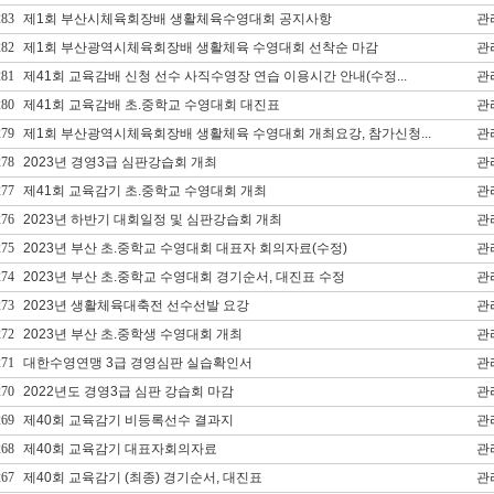
283
제1회 부산시체육회장배 생활체육수영대회 공지사항
관
282
제1회 부산광역시체육회장배 생활체육 수영대회 선착순 마감
관
281
제41회 교육감배 신청 선수 사직수영장 연습 이용시간 안내(수정...
관
280
제41회 교육감배 초.중학교 수영대회 대진표
관
279
제1회 부산광역시체육회장배 생활체육 수영대회 개최요강, 참가신청...
관
278
2023년 경영3급 심판강습회 개최
관
277
제41회 교육감기 초.중학교 수영대회 개최
관
276
2023년 하반기 대회일정 및 심판강습회 개최
관
275
2023년 부산 초.중학교 수영대회 대표자 회의자료(수정)
관
274
2023년 부산 초.중학교 수영대회 경기순서, 대진표 수정
관
273
2023년 생활체육대축전 선수선발 요강
관
272
2023년 부산 초.중학생 수영대회 개최
관
271
대한수영연맹 3급 경영심판 실습확인서
관
270
2022년도 경영3급 심판 강습회 마감
관
269
제40회 교육감기 비등록선수 결과지
관
268
제40회 교육감기 대표자회의자료
관
267
제40회 교육감기 (최종) 경기순서, 대진표
관