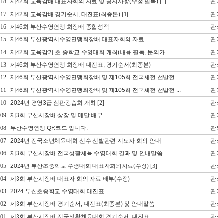
318
제42회 교육감배 대표자회의 자료 및 공지사항(수정 필독)
[1]
관
317
제42회 교육감배 경기순서, 대진표(최종본)
[1]
관
316
제46회 부산수영연맹 회장배 종합성적
관
315
제46회 부산광역시수영연맹회장배 대표자회의 자료
관
314
제42회 교육감기 초.중학교 수영대회 개최(내용 필독, 문의가 ...
관
313
제46회 부산수영연맹 회장배 대진표, 경기순서(최종본)
관
312
제46회 부산광역시수영연맹회장배 및 제105회 전국체전 선발전...
관
311
제46회 부산광역시수영연맹회장배 및 제105회 전국체전 선발전 ...
관
310
2024년 경영3급 심판강습회 개최
[2]
관
309
제3회 부산시장배 상장 및 메달 배부
관
308
부산수영연맹 QR코드 입니다.
관
307
2024년 전국소년체육대회 선수 선발관련 지도자 회의 안내
관
306
제3회 부산시장배 전국생활체육 수영대회 결과 및 안내말씀
관
305
2024년 부산초중학교 수영대회 대표자회의자료(수정)
[3]
관
304
제3회 부산시장배 대표자 회의 자료 배부(수정)
관
303
2024 부산초중학교 수영대회 대진표
관
302
제3회 부산시장배 경기순서, 대진표(최종본) 및 안내말씀
관
301
제3회 부산시장배 전국생활체육대회 경기순서, 대진표
관