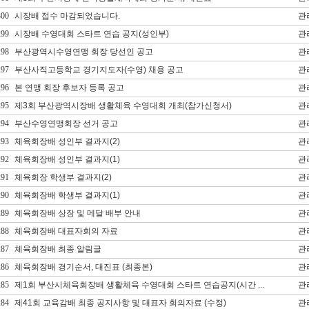
300
시장배 접수 마감되었습니다.
관
299
시장배 수영대회 스타트 연습 공지(성인부)
관
298
부산광역시수영연맹 회장 당선인 공고
관
297
부산사직고등학교 경기지도자(수영) 채용 공고
관
296
본 연맹 회장 후보자 등록 공고
관
295
제3회 부산광역시장배 생활체육 수영대회 개최(참가신청서)
관
294
부산수영연맹회장 선거 공고
관
293
체육회장배 성인부 결과지(2)
관
292
체육회장배 성인부 결과지(1)
관
291
체육회장 학생부 결과지(2)
관
290
체육회장배 학생부 결과지(1)
관
289
체육회장배 상장 및 메달 배부 안내
관
288
체육회장배 대표자회의 자료
관
287
체육회장배 최종 알림글
관
286
체육회장배 경기순서, 대진표 (최종본)
관
285
제1회 부산시체육회장배 생활체육 수영대회 스타트 연습공지(시간 ...
관
284
제41회 교육감배 최종 공지사항 및 대표자 회의자료 (수정)
관