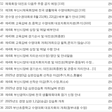
352
체육회장 대진표 다음주 주중 공지 예정
[110]
관
351
제3회 부산시체육회장배 전국 생활체육 수영대회(마감)
[110]
관
350
핀수영 선수권대회로 8월 21(목), 22(금) 배부 불가 안내
[106]
관
349
제43회 교육감배 초.중학교 수영대회 대표자회의자료(추가)
[610]
관
348
제4회 부산시장배 상장 및 메달 배부안내
관
347
제43회 교육감배 경기순서 및 대진표(최종본)
관
346
제43회 교육감배 수영대회 개최(개최요강 필독,문의가 많습니다)
관
345
제4회 부산시장배 상장 및 메달 수령 안내
관
344
제4회 부산시장배 자리순서(수정) 명단 및 안내말씀
관
343
제4회 부산시장대 대표자회의자료 및 대진표(학생부-중등부) 수정...
관
342
제4회 부산시장배 경기순서, 대진표(최종본) 및 관중석 자리안내...
[1]
관
341
2025년 경영3급 심판강습회 선착순 마감(추가,취소,환불x)
관
340
제4회 부산시장배 선착순 마감(추가,수정,취소x)
관
339
2025년 경영 3급 심판강습회 개최(날짜 변경)
관
338
제4회 부산광역시장배 전국 생활체육대회 참가 신청 안내
관
337
2025년도 경영 심판 1,2급(승급) 강습회 개최
관
336
2025 부산초중학교 수영대회 대표자회의 개최(첨부내용 수정)
관