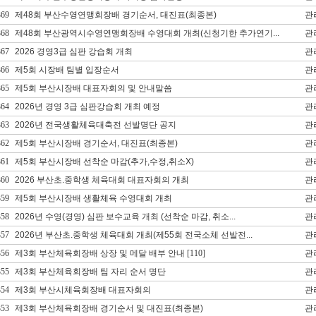
369
제48회 부산수영연맹회장배 경기순서, 대진표(최종본)
관
368
제48회 부산광역시수영연맹회장배 수영대회 개최(신청기한 추가연기...
관
367
2026 경영3급 심판 강습회 개최
관
366
제5회 시장배 팀별 입장순서
관
365
제5회 부산시장배 대표자회의 및 안내말씀
관
364
2026년 경영 3급 심판강습회 개최 예정
관
363
2026년 전국생활체육대축전 선발명단 공지
관
362
제5회 부산시장배 경기순서, 대진표(최종본)
관
361
제5회 부산시장배 선착순 마감(추가,수정,취소X)
관
360
2026 부산초.중학생 체육대회 대표자회의 개최
관
359
제5회 부산시장배 생활체육 수영대회 개최
관
358
2026년 수영(경영) 심판 보수교육 개최 (선착순 마감, 취소...
관
357
2026년 부산초.중학생 체육대회 개최(제55회 전국소체 선발전...
관
356
제3회 부산체육회장배 상장 및 메달 배부 안내
[110]
관
355
제3회 부산체육회장배 팀 자리 순서 명단
관
354
제3회 부산시체육회장배 대표자회의
관
353
제3회 부산체육회장배 경기순서 및 대진표(최종본)
관