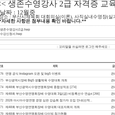
<< 생존
수영강사 2급 자격증 교육
*날짜 : 12월중
*장소 : 부산시체육회 대회의실(이론), 사직실내수영장(실
**자세한 사항은 첨부내용 확인 바랍니다.**
. 생존수영강사2급.hwp
. 수강신청서.hwp
:: 꼬리말을 쓰실려면 로그인 해주세요 ::
376
연맹 공식 Instagram 오픈 및 big5 이벤트
관
375
부산광역시장배 Big5 생활체육 수영대회 개최
관
374
제48회 부산광역시수영연맹회장배 종합성적표
[274]
관
373
제48회 부산수영연맹회장배 수영대회 3일(금) 비등록선수 연습x
[266]
관
372
2026 아시아수영연맹 경영 심판 강습회 참가자 모집 안내(선착...
관
371
제48회 부산수영연맹회장배 수영대회 대표자회의 개최
관
370
제48회 부산수영연맹회장배 다이빙 참가현황
관