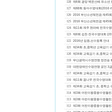
128
제6회 광양 백운산배 유소년
127
제88회 동아수영대회(2016 
126
2016 부산소년체전겸 제4
125
2016 부산소년체전겸 제45
124
제11회 제주 한라배 전국수
123
제6회 김천 전국수영대회 (20
122
2016년 임원,선수등록 안내
121
제34회 초,중학년 교육감기
120
제34회 교육감기 초,중학교 
119
부산광역시수영연맹 정연송 
118
대한장애인수영연맹 공인 3급
117
제34회 교육감기 초,중학교 
116
제11회 꿈나무 전국수영대회
115
제34회 교육감기 초, 중학교
114
제3회 어린이왕중왕수영챌린
113
제3회 어린이왕중왕수영챌린
112
제3회 어린이왕중왕수영챌린