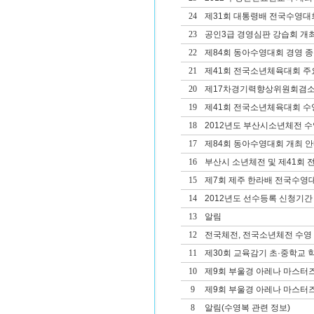
24
제31회 대통령배 전국수영대
23
공인3급 경영심판 강습회 개
22
제84회 동아수영대회 경영 종
21
제41회 전국소년체육대회 주
20
제17차경기력향상위원회겸
19
제41회 전국소년체육대회 
18
2012년도 부산시소년체전 
17
제84회 동아수영대회 개최 
16
부산시 소년체전 및 제41회
15
제7회 제주 한라배 전국수영
14
2012년도 선수등록 신청기간
13
알림
12
전국체전, 전국소년체전 수영
11
제30회 교육감기 초·중학교
10
제9회 부울경 아레나 마스터
9
제9회 부울경 아레나 마스터
8
알림(수영복 관련 정보)