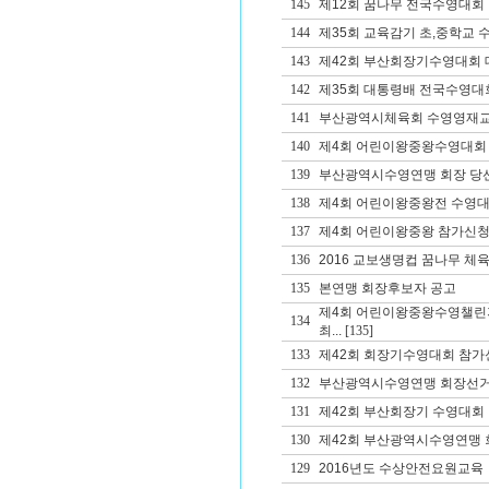
145
제12회 꿈나무 전국수영대회
144
제35회 교육감기 초,중학교
143
제42회 부산회장기수영대회 대
142
제35회 대통령배 전국수영대
141
부산광역시체육회 수영영재교
140
제4회 어린이왕중왕수영대회
139
부산광역시수영연맹 회장 당
138
제4회 어린이왕중왕전 수영대
137
제4회 어린이왕중왕 참가신청
136
2016 교보생명컵 꿈나무 체
135
본연맹 회장후보자 공고
제4회 어린이왕중왕수영챌린
134
최...
[135]
133
제42회 회장기수영대회 참가
132
부산광역시수영연맹 회장선거
131
제42회 부산회장기 수영대회
130
제42회 부산광역시수영연맹 회
129
2016년도 수상안전요원교육