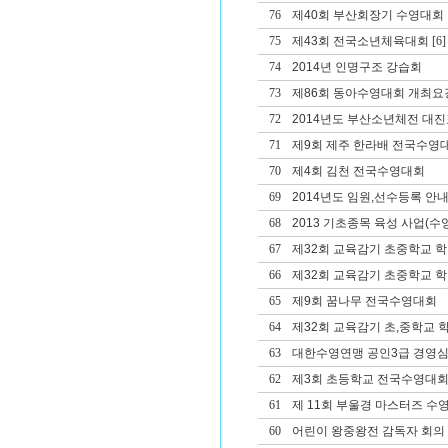
76
제40회 부산회장기 수영대회 겸
75
제43회 전국소년체육대회
[6]
74
2014년 인명구조 강습회
73
제86회 동아수영대회 개최요
72
2014년도 부산소년체전 대진
71
제9회 제주 한라배 전국수영
70
제4회 김천 전국수영대회
69
2014년도 임원,선수등록 안
68
2013 기초종목 육성 사업(수영
67
제32회 교육감기 초중학교 
66
제32회 교육감기 초중학교 
65
제9회 꿈나무 전국수영대회
64
제32회 교육감기 초,중학교
63
대한수영연맹 공인3급 경영심
62
제3회 초등학교 전국수영대
61
제 11회 부울경 마스터즈 수
60
어린이 왕중왕전 감독자 회의