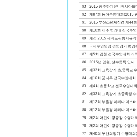
93
2015 광주하계유니버시아드대
92
제87회 동아수영대회(2015 광
91
2015 부산소년체전겸 제4
90
제10회 제주 한라배 전국수
89
개정[2015 세계도핑방지규약]
88
국제수영연맹 경영경기 평영종
87
제5회 김천 전국수영대회 개
86
2015년 임원, 선수등록 안내
85
제33회 교육감기 초,중학교 
84
제10회 꿈나무 전국수영대회
83
제4회 초등학교 전국수영대회
82
제33회 교육감기 초중학생 
81
제12회 부울경 아레나 마스
80
제12회 부울경 아레나 마스
79
제2회 어린이 왕중왕 수영대회
78
제2회 어린이 왕중왕 수영대회
77
제40회 부산회장기 수영대회겸