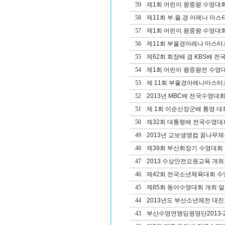
59
제1회 어린이 왕중왕 수영대
58
제11회 부.울.경 아레나 마
57
제1회 어린이 왕중왕 수영대회
56
제11회 부울경아레나 마스터
55
제62회 회장배 겸 KBS배 
54
제1회 어린이 왕중왕전 수영
53
제 11회 부울경아레나마스터
52
2013년 MBC배 전국수영대회
51
제 1회 이순신장군배 통영 대
50
제32회 대통령배 전국수영대
49
2013년 교보생명컵 꿈나무
48
제39회 부산회장기 수영대회 겸
47
2013 수상안전요원교육 개
46
제42회 전국소년체육대회 
45
제85회 동아수영대회 개최 
44
2013년도 부산소년체전 대진
43
부산수영연맹임원명단2013-2