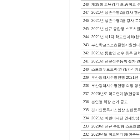
248
제39회 교육감기 초.중학교 
247
2021년 생존수영2급강사 갱
246
2021년 생존수영2급 강사 교
245
2021년 신규 종합형 스포츠
244
2021년 제1차 학교연계회(
243
부산학교스포츠클렂지원센터 
242
2021년 동호인 선수 등록 절
241
2021년 전문선수등록 절차 
240
스포츠푸드트럭(건강/간식키트
239
부산광역시수영연맹 2021년
238
부산광역시수영연맹 회장 당
237
2020년도 학교연계형(한종목
236
본연맹 회장 선거 공고
235
경기인등록시스템상 심판등록
234
2021년 어린이재단 인재양성사
233
2020년 신규 종합형 스포츠클
232
2020년도 학교연계형(한종목