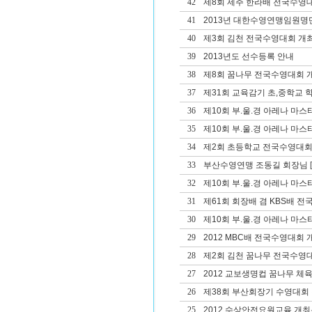
42
제8회 제주 한라배 전국수영
41
2013년 대한수영연맹임원명
40
제3회 김천 전국수영대회 개
39
2013년도 선수등록 안내
38
제8회 꿈나무 전국수영대회 
37
제31회 교육감기 초,중학교
36
제10회 부.울.경 아레나 마
35
제10회 부.울.경 아레나 마
34
제2회 초등학교 전국수영대회
33
부산수영연맹 조동길 회장님
[
32
제10회 부.울.경 아레나 마스
31
제61회 회장배 겸 KBS배 
30
제10회 부.울.경 아레나 마
29
2012 MBC배 전국수영대회 
28
제2회 김천 꿈나무 전국수영
27
2012 교보생명컵 꿈나무 체
26
제38회 부산회장기 수영대회 겸
25
2012 수상안전요원교육 개