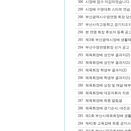
300
시장배 접수 마감되었습니다.
299
시장배 수영대회 스타트 연습 
298
부산광역시수영연맹 회장 당
297
부산사직고등학교 경기지도자(
296
본 연맹 회장 후보자 등록 공
295
제3회 부산광역시장배 생활체
294
부산수영연맹회장 선거 공고
293
체육회장배 성인부 결과지(2)
292
체육회장배 성인부 결과지(1)
291
체육회장 학생부 결과지(2)
290
체육회장배 학생부 결과지(1)
289
체육회장배 상장 및 메달 배부
288
체육회장배 대표자회의 자료
287
체육회장배 최종 알림글
286
체육회장배 경기순서, 대진표 
285
제1회 부산시체육회장배 생활체
284
제41회 교육감배 최종 공지사