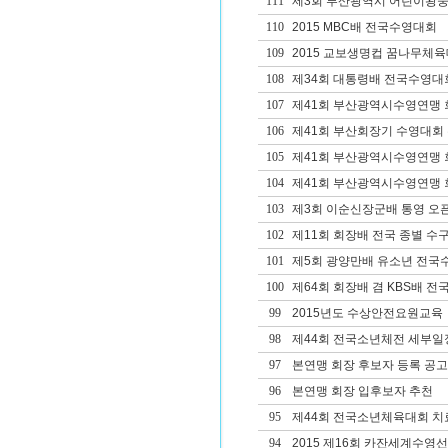
111
제3회 부산광역시 어린이왕중
110
2015 MBC배 전국수영대회
109
2015 교보생명컵 꿈나무체육
108
제34회 대통령배 전국수영대
107
제41회 부산광역시수영연맹 
106
제41회 부산회장기 수영대회
105
제41회 부산광역시수영연맹
104
제41회 부산광역시수영연맹 회
103
제3회 이순신장군배 통영 오픈 W
102
제11회 회장배 전국 종별 
101
제5회 광양만배 유소년 전국
100
제64회 회장배 겸 KBS배 
99
2015년도 수상안전요원교육
98
제44회 전국소년체전 세부일
97
본연맹 회장 후보자 등록 공고
96
본연맹 회장 입후보자 추천
95
제44회 전국소년체육대회 치료
94
2015 제16회 카잔세계수