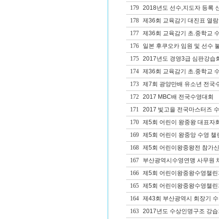
179
2018년도 선수,지도자 등록 
178
제36회 교육감기 대진표 열람
177
제36회 교육감기 초.중학교 
176
일본 후쿠오카 임원 및 선수 
175
2017년도 경영3급 심판강습
174
제36회 교육감기 초.중학교 
173
제7회 광양만배 유소년 전국
172
2017 MBC배 전국수영대회
171
2017 빛고을 전국마스터즈 
170
제5회 어린이 왕중왕 대표자
169
제5회 어린이 왕중앙 수영 챌
168
제5회 어린이왕중왕전 참가
167
부산광역시수영연맹 사무원 
166
제5회 어린이왕중왕수영챌린
165
제5회 어린이왕중왕수영챌린
164
제43회 부산광역시 회장기 
163
2017년도 수상인명구조 강습