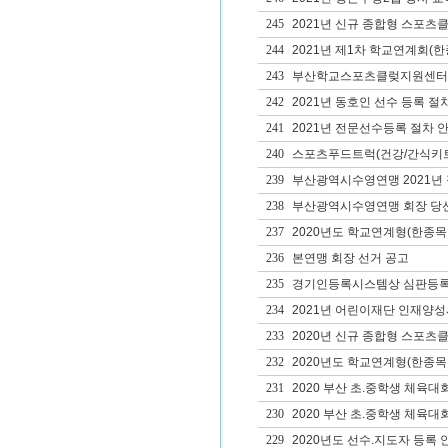
245
2021년 신규 종합형 스포츠
244
2021년 제1차 학교연계회(
243
부산학교스포츠클렂지원센터 
242
2021년 동호인 선수 등록 절
241
2021년 전문선수등록 절차 
240
스포츠푸드트럭(건강/간식키트
239
부산광역시수영연맹 2021년
238
부산광역시수영연맹 회장 당
237
2020년도 학교연계형(한종목
236
본연맹 회장 선거 공고
235
경기인등록시스템상 심판등록
234
2021년 어린이재단 인재양성사
233
2020년 신규 종합형 스포츠클
232
2020년도 학교연계형(한종목
231
2020 부산 초.중학생 체육대
230
2020 부산 초.중학생 체육대
229
2020년도 선수.지도자 등록 