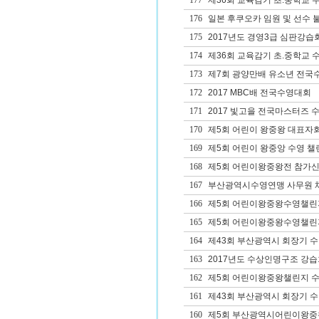
177
제36회 교육감기 초.중학교 
176
일본 후쿠오카 임원 및 선수 
175
2017년도 경영3급 심판강습
174
제36회 교육감기 초.중학교 
173
제7회 광양만배 유소년 전국
172
2017 MBC배 전국수영대회
171
2017 빛고을 전국마스터즈 
170
제5회 어린이 왕중왕 대표자
169
제5회 어린이 왕중앙 수영 챌
168
제5회 어린이왕중왕전 참가
167
부산광역시수영연맹 사무원 
166
제5회 어린이왕중왕수영챌린
165
제5회 어린이왕중왕수영챌린
164
제43회 부산광역시 회장기 
163
2017년도 수상인명구조 강습
162
제5회 어린이왕중왕챌린지 
161
제43회 부산광역시 회장기 
160
제5회 부산광역시어린이왕중