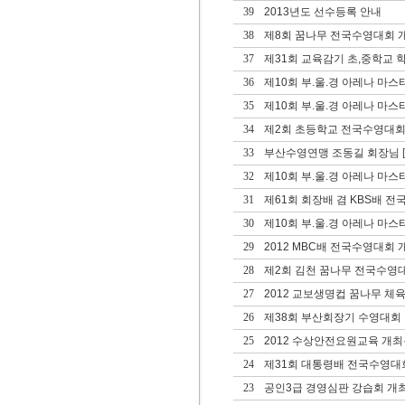
39
2013년도 선수등록 안내
38
제8회 꿈나무 전국수영대회 
37
제31회 교육감기 초,중학교
36
제10회 부.울.경 아레나 마
35
제10회 부.울.경 아레나 마
34
제2회 초등학교 전국수영대회
33
부산수영연맹 조동길 회장님
[
32
제10회 부.울.경 아레나 마스
31
제61회 회장배 겸 KBS배 
30
제10회 부.울.경 아레나 마
29
2012 MBC배 전국수영대회 
28
제2회 김천 꿈나무 전국수영
27
2012 교보생명컵 꿈나무 체
26
제38회 부산회장기 수영대회 겸
25
2012 수상안전요원교육 개
24
제31회 대통령배 전국수영대
23
공인3급 경영심판 강습회 개