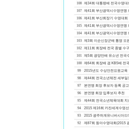
108
제34회 대통령배 전국수영대
107
제41회 부산광역시수영연맹 
106
제41회 부산회장기 수영대회
105
제41회 부산광역시수영연맹
104
제41회 부산광역시수영연맹 회
103
제3회 이순신장군배 통영 오픈 W
102
제11회 회장배 전국 종별 
101
제5회 광양만배 유소년 전국
100
제64회 회장배 겸 KBS배 
99
2015년도 수상안전요원교육
98
제44회 전국소년체전 세부일
97
본연맹 회장 후보자 등록 공고
96
본연맹 회장 입후보자 추천
95
제44회 전국소년체육대회 치료
94
2015 제16회 카잔세계수
93
2015 광주하계유니버시아드대
92
제87회 동아수영대회(2015 광