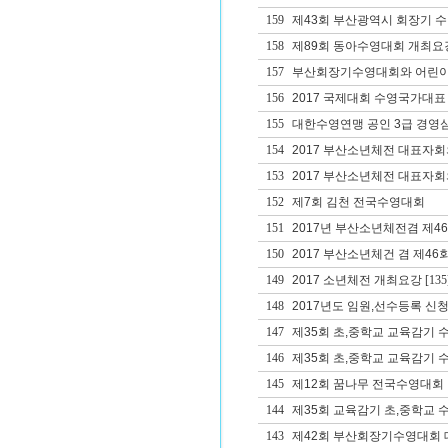
159
제43회 부산광역시 회장기 
158
제89회 동아수영대회 개최요
157
부산회장기수영대회와 어린이
156
2017 국제대회 수영국가대표
155
대한수영연맹 공인 3급 경영
154
2017 부산소년체전 대표자
153
2017 부산소년체전 대표자회
152
제7회 김천 전국수영대회
151
2017년 부산소년체전겸 제
150
2017 부산소년체건 겸 제
149
2017 소년체전 개최요강
[135
148
2017년도 임원,선수등록 신청
147
제35회 초,중학교 교육감기 
146
제35회 초,중학교 교육감기
145
제12회 꿈나무 전국수영대회
144
제35회 교육감기 초,중학교
143
제42회 부산회장기수영대회 대