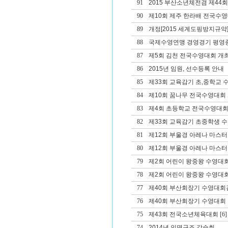
91
2015 부산소년체전겸 제4
90
제10회 제주 한라배 전국수
89
개정[2015 세계도핑방지규약]
88
국제수영연맹 경영경기 평영종
87
제5회 김천 전국수영대회 개
86
2015년 임원, 선수등록 안내
85
제33회 교육감기 초,중학교 
84
제10회 꿈나무 전국수영대회
83
제4회 초등학교 전국수영대회
82
제33회 교육감기 초중학생 
81
제12회 부울경 아레나 마스
80
제12회 부울경 아레나 마스
79
제2회 어린이 왕중왕 수영대회
78
제2회 어린이 왕중왕 수영대회
77
제40회 부산회장기 수영대회겸
76
제40회 부산회장기 수영대회 겸
75
제43회 전국소년체육대회
[6]
74
2014년 인명구조 강습회