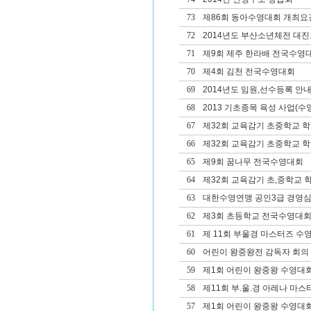
73
제86회 동아수영대회 개최요
72
2014년도 부산소년체전 대진
71
제9회 제주 한라배 전국수영
70
제4회 김천 전국수영대회
69
2014년도 임원,선수등록 안
68
2013 기초종목 육성 사업(수영
67
제32회 교육감기 초중학교 
66
제32회 교육감기 초중학교 
65
제9회 꿈나무 전국수영대회
64
제32회 교육감기 초,중학교
63
대한수영연맹 공인3급 경영심
62
제3회 초등학교 전국수영대
61
제 11회 부울경 마스터즈 수
60
어린이 왕중왕전 감독자 회의
59
제1회 어린이 왕중왕 수영대
58
제11회 부.울.경 아레나 마
57
제1회 어린이 왕중왕 수영대회