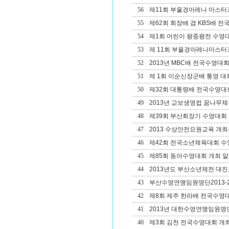
56
제11회 부울경아레나 마스터
55
제62회 회장배 겸 KBS배 
54
제1회 어린이 왕중왕전 수영
53
제 11회 부울경아레나마스터
52
2013년 MBC배 전국수영대회
51
제 1회 이순신장군배 통영 대
50
제32회 대통령배 전국수영대
49
2013년 교보생명컵 꿈나무
48
제39회 부산회장기 수영대회 겸
47
2013 수상안전요원교육 개
46
제42회 전국소년체육대회 
45
제85회 동아수영대회 개최 
44
2013년도 부산소년체전 대진
43
부산수영연맹임원명단2013-2
42
제8회 제주 한라배 전국수영
41
2013년 대한수영연맹임원명
40
제3회 김천 전국수영대회 개