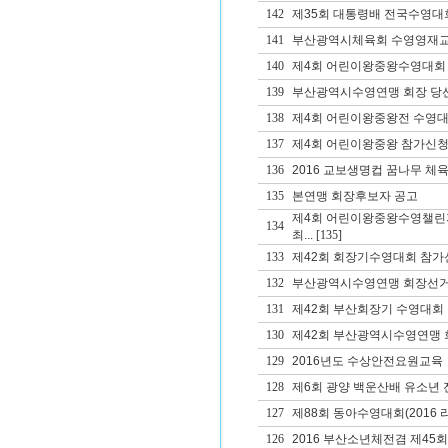
142
제35회 대통령배 전국수영대
141
부산광역시체육회 수영영재교
140
제4회 어린이왕중왕수영대회
139
부산광역시수영연맹 회장 당
138
제4회 어린이왕중왕전 수영대
137
제4회 어린이왕중왕 참가신청
136
2016 교보생명컵 꿈나무 체
135
본연맹 회장후보자 공고
제4회 어린이왕중왕수영챌린
134
최...
[135]
133
제42회 회장기수영대회 참가
132
부산광역시수영연맹 회장선거
131
제42회 부산회장기 수영대회
130
제42회 부산광역시수영연맹 회
129
2016년도 수상안전요원교육
128
제6회 광양 백운산배 유소년
127
제88회 동아수영대회(2016 
126
2016 부산소년체전겸 제4