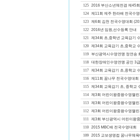
125
2016 부산소년체전겸 제45
124
제11회 제주 한라배 전국수
123
제6회 김천 전국수영대회 (20
122
2016년 임원,선수등록 안내
121
제34회 초,중학년 교육감기
120
제34회 교육감기 초,중학교 
119
부산광역시수영연맹 정연송 
118
대한장애인수영연맹 공인 3급
117
제34회 교육감기 초,중학교 
116
제11회 꿈나무 전국수영대회
115
제34회 교육감기 초, 중학교
114
제3회 어린이왕중왕수영챌린
113
제3회 어린이왕중왕수영챌린
112
제3회 어린이왕중왕수영챌린
111
제3회 부산광역시 어린이왕중
110
2015 MBC배 전국수영대회
109
2015 교보생명컵 꿈나무체육