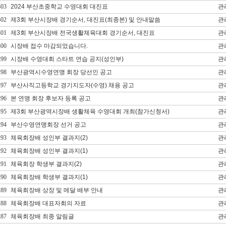
303
2024 부산초중학교 수영대회 대진표
관
302
제3회 부산시장배 경기순서, 대진표(최종본) 및 안내말씀
관
301
제3회 부산시장배 전국생활체육대회 경기순서, 대진표
관
300
시장배 접수 마감되었습니다.
관
299
시장배 수영대회 스타트 연습 공지(성인부)
관
298
부산광역시수영연맹 회장 당선인 공고
관
297
부산사직고등학교 경기지도자(수영) 채용 공고
관
296
본 연맹 회장 후보자 등록 공고
관
295
제3회 부산광역시장배 생활체육 수영대회 개최(참가신청서)
관
294
부산수영연맹회장 선거 공고
관
293
체육회장배 성인부 결과지(2)
관
292
체육회장배 성인부 결과지(1)
관
291
체육회장 학생부 결과지(2)
관
290
체육회장배 학생부 결과지(1)
관
289
체육회장배 상장 및 메달 배부 안내
관
288
체육회장배 대표자회의 자료
관
287
체육회장배 최종 알림글
관