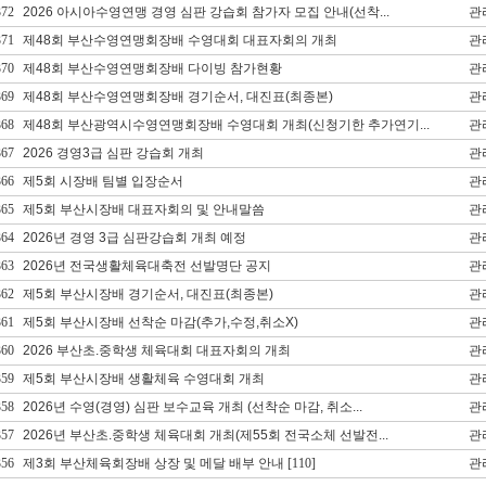
372
2026 아시아수영연맹 경영 심판 강습회 참가자 모집 안내(선착...
관
371
제48회 부산수영연맹회장배 수영대회 대표자회의 개최
관
370
제48회 부산수영연맹회장배 다이빙 참가현황
관
369
제48회 부산수영연맹회장배 경기순서, 대진표(최종본)
관
368
제48회 부산광역시수영연맹회장배 수영대회 개최(신청기한 추가연기...
관
367
2026 경영3급 심판 강습회 개최
관
366
제5회 시장배 팀별 입장순서
관
365
제5회 부산시장배 대표자회의 및 안내말씀
관
364
2026년 경영 3급 심판강습회 개최 예정
관
363
2026년 전국생활체육대축전 선발명단 공지
관
362
제5회 부산시장배 경기순서, 대진표(최종본)
관
361
제5회 부산시장배 선착순 마감(추가,수정,취소X)
관
360
2026 부산초.중학생 체육대회 대표자회의 개최
관
359
제5회 부산시장배 생활체육 수영대회 개최
관
358
2026년 수영(경영) 심판 보수교육 개최 (선착순 마감, 취소...
관
357
2026년 부산초.중학생 체육대회 개최(제55회 전국소체 선발전...
관
356
제3회 부산체육회장배 상장 및 메달 배부 안내
[110]
관