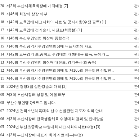
320
제2회 부산시체육회장배 개최예정
[7]
관
319
제46회 회장배 상장 배부
관
318
제42회 교육감배 대표자회의 자료 및 공지사항(수정 필독)
[1]
관
317
제42회 교육감배 경기순서, 대진표(최종본)
[1]
관
316
제46회 부산수영연맹 회장배 종합성적
관
315
제46회 부산광역시수영연맹회장배 대표자회의 자료
관
314
제42회 교육감기 초.중학교 수영대회 개최(내용 필독, 문의가 ...
관
313
제46회 부산수영연맹 회장배 대진표, 경기순서(최종본)
관
312
제46회 부산광역시수영연맹회장배 및 제105회 전국체전 선발전...
관
311
제46회 부산광역시수영연맹회장배 및 제105회 전국체전 선발전 ...
관
310
2024년 경영3급 심판강습회 개최
[2]
관
309
제3회 부산시장배 상장 및 메달 배부
관
308
부산수영연맹 QR코드 입니다.
관
307
2024년 전국소년체육대회 선수 선발관련 지도자 회의 안내
관
306
제3회 부산시장배 전국생활체육 수영대회 결과 및 안내말씀
관
305
2024년 부산초중학교 수영대회 대표자회의자료(수정)
[3]
관
304
제3회 부산시장배 대표자 회의 자료 배부(수정)
관