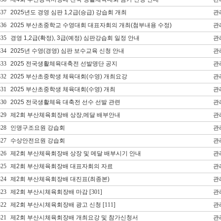
337
2025년도 경영 심판 1,2급(승급) 강습회 개최
관
336
2025 부산초중학교 수영대회 대표자회의 개최(첨부내용 수정)
관
335
경영 1,2급(확정), 3급(예정) 심판강습회 일정 안내
관
334
2025년 수영(경영) 심판 보수교육 신청 안내
관
333
2025 전국생활체육대축전 선발명단 공지
관
332
2025 부산초중학생 체육대회(수영) 개최요강
관
331
2025 부산초중학생 체육대회(수영) 개최
관
330
2025 전국생활체육 대축전 선수 선발 관련
관
329
제2회 부산체육회장배 상장,메달 배부안내
관
328
인명구조요원 강습회
관
327
수상안전요원 강습회
관
326
제2회 부산체육회장배 상장 및 메달 배부시기 안내
관
325
제2회 부산체육회장배 대표자회의 자료
관
324
제2회 부산체육회장배 대진표(최종본)
관
323
제2회 부산시체육회장배 마감
[301]
관
322
제2회 부산시체육회장배 광고 신청
[111]
관
321
제2회 부산시체육회장배 개최요강 및 참가신청서
관