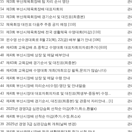
355
제3회 부산체육회장배 팀 자리 순서 명단
관
354
제3회 부산시체육회장배 대표자회의
관
353
제3회 부산체육회장배 경기순서 및 대진표(최종본)
관
352
체육회장 대진표 다음주 주중 공지 예정
[110]
관
351
제3회 부산시체육회장배 전국 생활체육 수영대회(마감)
[110]
관
350
핀수영 선수권대회로 8월 21(목), 22(금) 배부 불가 안내
[106]
관
349
제43회 교육감배 초.중학교 수영대회 대표자회의자료(추가)
[610]
관
348
제4회 부산시장배 상장 및 메달 배부안내
관
347
제43회 교육감배 경기순서 및 대진표(최종본)
관
346
제43회 교육감배 수영대회 개최(개최요강 필독,문의가 많습니다)
관
345
제4회 부산시장배 상장 및 메달 수령 안내
관
344
제4회 부산시장배 자리순서(수정) 명단 및 안내말씀
관
343
제4회 부산시장대 대표자회의자료 및 대진표(학생부-중등부) 수정...
관
342
제4회 부산시장배 경기순서, 대진표(최종본) 및 관중석 자리안내...
[1]
관
341
2025년 경영3급 심판강습회 선착순 마감(추가,취소,환불x)
관
340
제4회 부산시장배 선착순 마감(추가,수정,취소x)
관
339
2025년 경영 3급 심판강습회 개최(날짜 변경)
관
338
제4회 부산광역시장배 전국 생활체육대회 참가 신청 안내
관