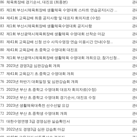
286
체육회장배 경기순서, 대진표 (최종본)
관
285
제1회 부산시체육회장배 생활체육 수영대회 스타트 연습공지(시간 ...
관
284
제41회 교육감배 최종 공지사항 및 대표자 회의자료 (수정)
관
283
제1회 부산시체육회장배 생활체육수영대회 공지사항
관
282
제1회 부산광역시체육회장배 생활체육 수영대회 선착순 마감
관
281
제41회 교육감배 신청 선수 사직수영장 연습 이용시간 안내(수정...
관
280
제41회 교육감배 초.중학교 수영대회 대진표
관
279
제1회 부산광역시체육회장배 생활체육 수영대회 개최요강, 참가신청...
관
278
2023년 경영3급 심판강습회 개최
관
277
제41회 교육감기 초.중학교 수영대회 개최
관
276
2023년 하반기 대회일정 및 심판강습회 개최
관
275
2023년 부산 초.중학교 수영대회 대표자 회의자료(수정)
관
274
2023년 부산 초.중학교 수영대회 경기순서, 대진표 수정
관
273
2023년 생활체육대축전 선수선발 요강
관
272
2023년 부산 초.중학생 수영대회 개최
관
271
대한수영연맹 3급 경영심판 실습확인서
관
270
2022년도 경영3급 심판 강습회 마감
관