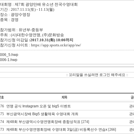
. 대회명 : 제7회 광양만배 유소년 전국수영대회
 기간 : 2017.11.11(토) - 11.13(월)
. 장소 : 광양수영장
. 종목 : 경영
. 참가범위 : 유년부-중등부
. 주최 : (사)대한수영연맹, (주)문화방송
. 참가신청 마감일
:2017.10.31(화) 18:00까지
. 참가신청 사이트 :
https://app.sports.or.kr/app/sw/
 006_5.hwp
 006-1.hwp
:: 꼬리말을 쓰실려면 로그인 해주세요 ::
376
연맹 공식 Instagram 오픈 및 big5 이벤트
관
375
부산광역시장배 Big5 생활체육 수영대회 개최
관
374
제48회 부산광역시수영연맹회장배 종합성적표
[274]
관
373
제48회 부산수영연맹회장배 수영대회 3일(금) 비등록선수 연습x
[266]
관