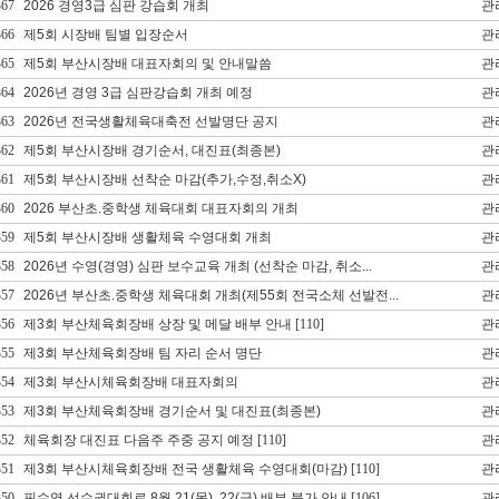
367
2026 경영3급 심판 강습회 개최
관
366
제5회 시장배 팀별 입장순서
관
365
제5회 부산시장배 대표자회의 및 안내말씀
관
364
2026년 경영 3급 심판강습회 개최 예정
관
363
2026년 전국생활체육대축전 선발명단 공지
관
362
제5회 부산시장배 경기순서, 대진표(최종본)
관
361
제5회 부산시장배 선착순 마감(추가,수정,취소X)
관
360
2026 부산초.중학생 체육대회 대표자회의 개최
관
359
제5회 부산시장배 생활체육 수영대회 개최
관
358
2026년 수영(경영) 심판 보수교육 개최 (선착순 마감, 취소...
관
357
2026년 부산초.중학생 체육대회 개최(제55회 전국소체 선발전...
관
356
제3회 부산체육회장배 상장 및 메달 배부 안내
[110]
관
355
제3회 부산체육회장배 팀 자리 순서 명단
관
354
제3회 부산시체육회장배 대표자회의
관
353
제3회 부산체육회장배 경기순서 및 대진표(최종본)
관
352
체육회장 대진표 다음주 주중 공지 예정
[110]
관
351
제3회 부산시체육회장배 전국 생활체육 수영대회(마감)
[110]
관
350
핀수영 선수권대회로 8월 21(목), 22(금) 배부 불가 안내
[106]
관