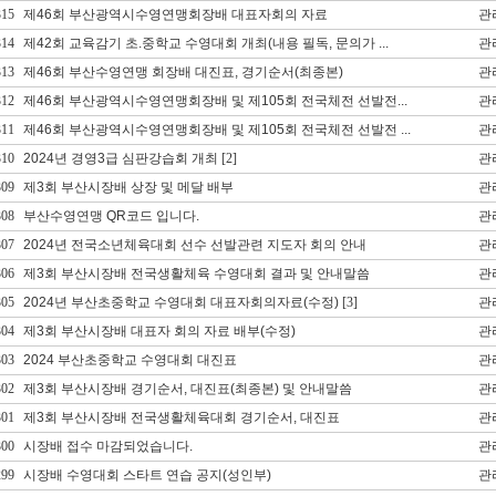
315
제46회 부산광역시수영연맹회장배 대표자회의 자료
관
314
제42회 교육감기 초.중학교 수영대회 개최(내용 필독, 문의가 ...
관
313
제46회 부산수영연맹 회장배 대진표, 경기순서(최종본)
관
312
제46회 부산광역시수영연맹회장배 및 제105회 전국체전 선발전...
관
311
제46회 부산광역시수영연맹회장배 및 제105회 전국체전 선발전 ...
관
310
2024년 경영3급 심판강습회 개최
[2]
관
309
제3회 부산시장배 상장 및 메달 배부
관
308
부산수영연맹 QR코드 입니다.
관
307
2024년 전국소년체육대회 선수 선발관련 지도자 회의 안내
관
306
제3회 부산시장배 전국생활체육 수영대회 결과 및 안내말씀
관
305
2024년 부산초중학교 수영대회 대표자회의자료(수정)
[3]
관
304
제3회 부산시장배 대표자 회의 자료 배부(수정)
관
303
2024 부산초중학교 수영대회 대진표
관
302
제3회 부산시장배 경기순서, 대진표(최종본) 및 안내말씀
관
301
제3회 부산시장배 전국생활체육대회 경기순서, 대진표
관
300
시장배 접수 마감되었습니다.
관
299
시장배 수영대회 스타트 연습 공지(성인부)
관