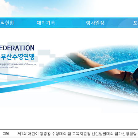
조직현황
대회기록
행사일정
포
제1회 어린이 왕중왕 수영대회 겸 교육지원청 신인발굴대회 참가신청열람