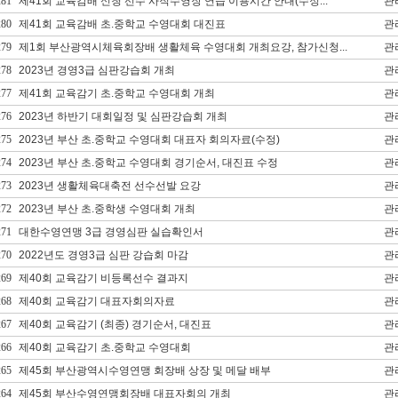
281
제41회 교육감배 신청 선수 사직수영장 연습 이용시간 안내(수정...
관
280
제41회 교육감배 초.중학교 수영대회 대진표
관
279
제1회 부산광역시체육회장배 생활체육 수영대회 개최요강, 참가신청...
관
278
2023년 경영3급 심판강습회 개최
관
277
제41회 교육감기 초.중학교 수영대회 개최
관
276
2023년 하반기 대회일정 및 심판강습회 개최
관
275
2023년 부산 초.중학교 수영대회 대표자 회의자료(수정)
관
274
2023년 부산 초.중학교 수영대회 경기순서, 대진표 수정
관
273
2023년 생활체육대축전 선수선발 요강
관
272
2023년 부산 초.중학생 수영대회 개최
관
271
대한수영연맹 3급 경영심판 실습확인서
관
270
2022년도 경영3급 심판 강습회 마감
관
269
제40회 교육감기 비등록선수 결과지
관
268
제40회 교육감기 대표자회의자료
관
267
제40회 교육감기 (최종) 경기순서, 대진표
관
266
제40회 교육감기 초.중학교 수영대회
관
265
제45회 부산광역시수영연맹 회장배 상장 및 메달 배부
관
264
제45회 부산수영연맹회장배 대표자회의 개최
관