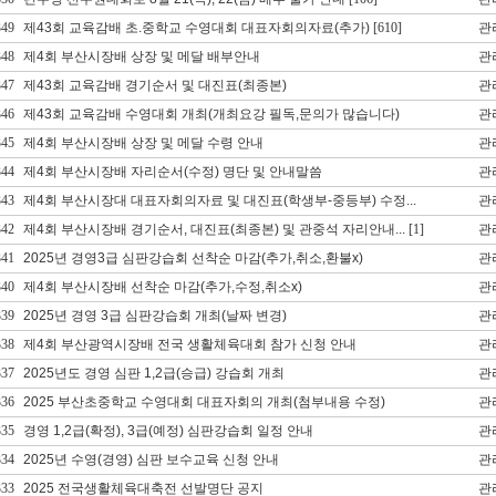
349
제43회 교육감배 초.중학교 수영대회 대표자회의자료(추가)
[610]
관
348
제4회 부산시장배 상장 및 메달 배부안내
관
347
제43회 교육감배 경기순서 및 대진표(최종본)
관
346
제43회 교육감배 수영대회 개최(개최요강 필독,문의가 많습니다)
관
345
제4회 부산시장배 상장 및 메달 수령 안내
관
344
제4회 부산시장배 자리순서(수정) 명단 및 안내말씀
관
343
제4회 부산시장대 대표자회의자료 및 대진표(학생부-중등부) 수정...
관
342
제4회 부산시장배 경기순서, 대진표(최종본) 및 관중석 자리안내...
[1]
관
341
2025년 경영3급 심판강습회 선착순 마감(추가,취소,환불x)
관
340
제4회 부산시장배 선착순 마감(추가,수정,취소x)
관
339
2025년 경영 3급 심판강습회 개최(날짜 변경)
관
338
제4회 부산광역시장배 전국 생활체육대회 참가 신청 안내
관
337
2025년도 경영 심판 1,2급(승급) 강습회 개최
관
336
2025 부산초중학교 수영대회 대표자회의 개최(첨부내용 수정)
관
335
경영 1,2급(확정), 3급(예정) 심판강습회 일정 안내
관
334
2025년 수영(경영) 심판 보수교육 신청 안내
관
333
2025 전국생활체육대축전 선발명단 공지
관