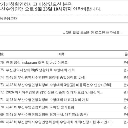
참가신청확인하시고 이상있으신 분은
부산수영연맹 으로
9월 23일 10시까지
연락바랍니다.
 왕중왕.xlsx
:: 꼬리말을 쓰실려면 로그인 해주세요 ::
376
연맹 공식 Instagram 오픈 및 big5 이벤트
관
375
부산광역시장배 Big5 생활체육 수영대회 개최
관
374
제48회 부산광역시수영연맹회장배 종합성적표
[274]
관
373
제48회 부산수영연맹회장배 수영대회 3일(금) 비등록선수 연습x
[266]
관
372
2026 아시아수영연맹 경영 심판 강습회 참가자 모집 안내(선착...
관
371
제48회 부산수영연맹회장배 수영대회 대표자회의 개최
관
370
제48회 부산수영연맹회장배 다이빙 참가현황
관
369
제48회 부산수영연맹회장배 경기순서, 대진표(최종본)
관
368
제48회 부산광역시수영연맹회장배 수영대회 개최(신청기한 추가연기...
관