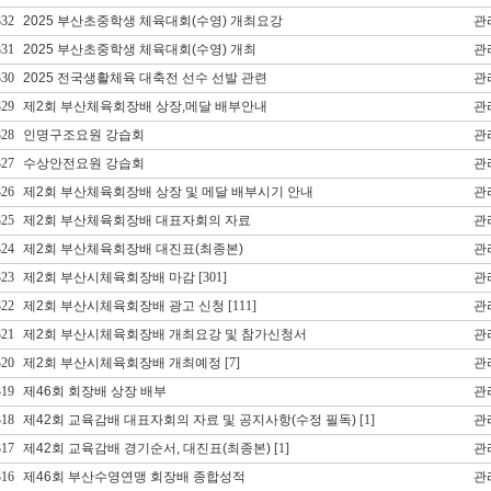
332
2025 부산초중학생 체육대회(수영) 개최요강
관
331
2025 부산초중학생 체육대회(수영) 개최
관
330
2025 전국생활체육 대축전 선수 선발 관련
관
329
제2회 부산체육회장배 상장,메달 배부안내
관
328
인명구조요원 강습회
관
327
수상안전요원 강습회
관
326
제2회 부산체육회장배 상장 및 메달 배부시기 안내
관
325
제2회 부산체육회장배 대표자회의 자료
관
324
제2회 부산체육회장배 대진표(최종본)
관
323
제2회 부산시체육회장배 마감
[301]
관
322
제2회 부산시체육회장배 광고 신청
[111]
관
321
제2회 부산시체육회장배 개최요강 및 참가신청서
관
320
제2회 부산시체육회장배 개최예정
[7]
관
319
제46회 회장배 상장 배부
관
318
제42회 교육감배 대표자회의 자료 및 공지사항(수정 필독)
[1]
관
317
제42회 교육감배 경기순서, 대진표(최종본)
[1]
관
316
제46회 부산수영연맹 회장배 종합성적
관